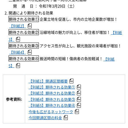
開 通 日 ： 令和7年3月29日（土）
開通により期待される効果
期待される効果①
企業立地を促進し、市内の立地企業数が増加！
【別紙2】
期待される効果②
沿線地域の魅力が向上し、移住者が増加！
【別紙
3】
期待される効果③
アクセス性が向上し、観光施設の来場者が増加！
【別紙4】
期待される効果④
搬送時間の短縮！傷病者の負担軽減！
【別紙
5】
【別紙1】開通区間概要
【別紙2】期待される効果①
【別紙3】期待される効果②
参考資料:
【別紙4】期待される効果③
【別紙5】期待される効果④
今後も広がるネットワーク
今回開通区間の料金