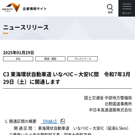
検索
メニュー
ニュースリリース
2025年01月29日
本社
開通・建設
プレスリリース
C3 東海環状自動車道 いなべIC～大安IC間 令和7年3月
29日（土）に開通します
国土交通省 中部地方整備局
北勢国道事務所
中日本高速道路株式会社
開通区間の概要
【別紙1】
開 通 区 間 ： 東海環状自動車道 いなべIC～大安IC（延長6.5km）​
三重県いなべ市北勢町阿下喜～同市大安町高柳