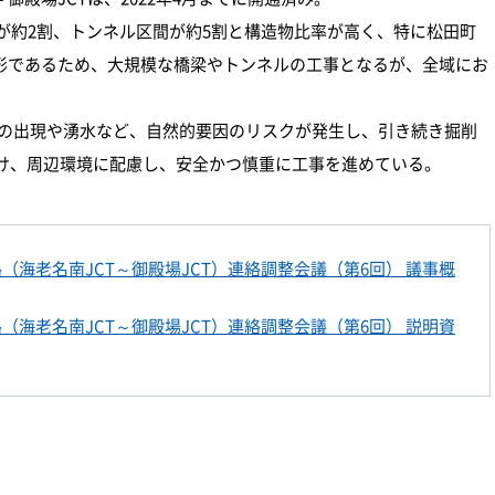
間が約2割、トンネル区間が約5割と構造物比率が高く、特に松田町
形であるため、大規模な橋梁やトンネルの工事となるが、全域にお
の出現や湧水など、自然的要因のリスクが発生し、引き続き掘削
向け、周辺環境に配慮し、安全かつ慎重に工事を進めている。
路（海老名南JCT～御殿場JCT）連絡調整会議（第6回） 議事概
路（海老名南JCT～御殿場JCT）連絡調整会議（第6回） 説明資