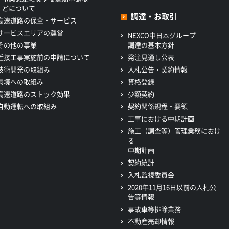
どについて
調達・お取引
高速道路の保全・サービス
サービスエリアの運営
NEXCO中日本グループ
その他の事業
調達の基本方針
近接工事実施前の申請について
発注見通し公表
技術開発の取組み
入札公告・契約情報
環境への取組み
資格登録
高速道路のストック効果
少額契約
自動運転への取組み
契約関係規程・要領
工事における中期計画
施工（調査等）管理業務におけ
る
中期計画
契約統計
入札監視委員会
2020年11月16日以前の入札公
告等情報
事故車等排除業務
不動産売却情報