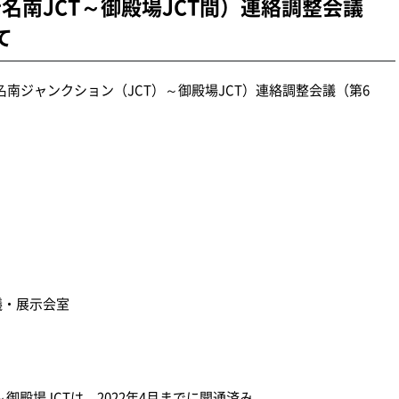
老名南JCT～御殿場JCT間）連絡調整会議
て
名南ジャンクション（JCT）～御殿場JCT）連絡調整会議（第6
議・展示会室
～御殿場JCTは、2022年4月までに開通済み。