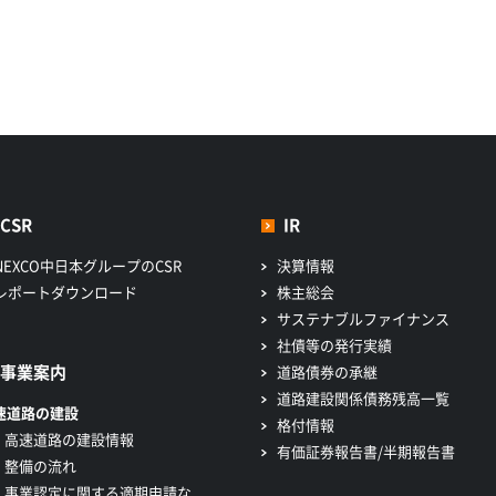
CSR
IR
NEXCO中日本グループのCSR
決算情報
レポートダウンロード
株主総会
サステナブルファイナンス
社債等の発行実績
事業案内
道路債券の承継
道路建設関係債務残高一覧
速道路の建設
格付情報
高速道路の建設情報
有価証券報告書/半期報告書
整備の流れ
事業認定に関する適期申請な