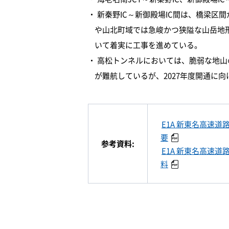
新秦野IC～新御殿場IC間は、橋梁区
や山北町域では急峻かつ狭隘な山岳地
いて着実に工事を進めている。
高松トンネルにおいては、脆弱な地山
が難航しているが、2027年度開通に
E1A 新東名高速道
要
参考資料:
E1A 新東名高速道
料