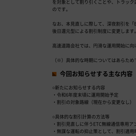
を対象として割り引くことや、トラック
のです。
なお、本見直しに際して、深夜割引を「E
後日還元型による割引制度に変更します
高速道路会社では、円滑な運用開始に向
（※）具体的な時期についてはあらため
今回お知らせする主な内容
○新たにお知らせする内容
・令和6年度末頃に運用開始予定
・割引の対象路線（現在から変更なし）
○具体的な割引計算の方法等
・割引見直しに伴うETC無線通信専用
・無謀な運転の抑止策として、割引適用