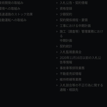
技術開発の取組み
入札公告・契約情報
環境への取組み
資格登録
高速道路のストック効果
少額契約
自動運転への取組み
契約関係規程・要領
工事における中期計画
施工（調査等）管理業務におけ
る
中期計画
契約統計
入札監視委員会
2020年11月16日以前の入札公
告等情報
事故車等排除業務
不動産売却情報
維持修繕等業務
入札談合等の不正行為に関する
通報・相談先