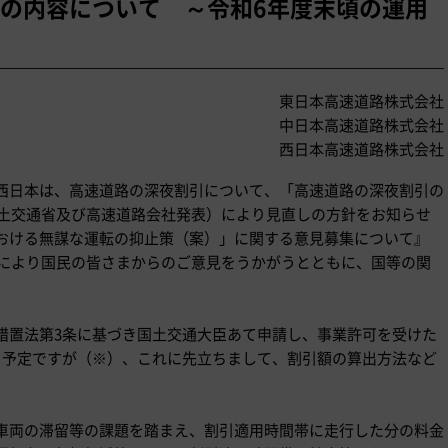
の内容について ～令和6年度末頃の運用
東日本高速道路株式会社
中日本高速道路株式会社
西日本高速道路株式会社
XCO西日本は、高速道路の深夜割引について、「高速道路の深夜割引の
国土交通省及び高速道路会社発表）により見直しの方針をお知らせ
おける無謀な運転の抑止策（案）」に関する意見募集について』
）により国民の皆さまからのご意見をうかがうとともに、国等の関
措置法第3条に基づき国土交通大臣あて申請し、事業許可を受けた
る予定ですが（※）、これに先立ちまして、割引額の算出方法など
車両の滞留等の課題を踏まえ、割引適用時間帯に走行した分の料金