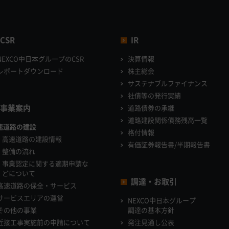
CSR
IR
NEXCO中日本グループのCSR
決算情報
レポートダウンロード
株主総会
サステナブルファイナンス
社債等の発行実績
事業案内
道路債券の承継
道路建設関係債務残高一覧
速道路の建設
格付情報
高速道路の建設情報
有価証券報告書/半期報告書
整備の流れ
事業認定に関する適期申請な
どについて
調達・お取引
高速道路の保全・サービス
サービスエリアの運営
NEXCO中日本グループ
その他の事業
調達の基本方針
近接工事実施前の申請について
発注見通し公表