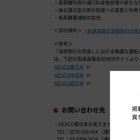
・長距離利用の通行料金負担増や新たな
・後日還元型の割引制度への変更と利用
・長距離逓減制の拡充
＜添付資料＞
「高速道路の深夜割引の見
＜参考＞
「深夜割引の見直しにおける無謀な運転
は、下記の高速道路会社WEBサイトより
NEXCO東日本
NEXCO中日本
NEXCO西日本
掲
お問い合わせ先
異
・NEXCO東日本お客さまセンター （24
TEL：0570-024-024 （通話料有料）
TEL：03-5308-2424 （通話料有料）