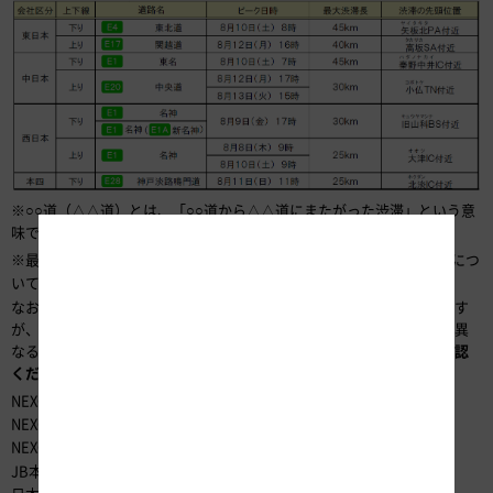
※○○道（△△道）とは、「○○道から△△道にまたがった渋滞」という意
味です。
※最大30km以上の渋滞の詳細は
、渋滞を回避する方法につ
【別紙1】
いては
をご確認ください。
【別紙2】
なお、渋滞予測は過去の渋滞実績と最近の交通状況を踏まえたものです
が、事故などの交通障害や天候の影響などにより、実際の渋滞状況と異
なる場合があります。
出発前やご旅行中も最新の道路交通情報をご確認
ください。
道路交通情報は、以下のサイトからご確認いただけます。
NEXCO東日本
https://www.drivetraffic.jp/
NEXCO中日本
https://www.c-ihighway.jp/pcsite/
NEXCO西日本
https://ihighway.jp
JB本四高速
https://www.jb-honshi.co.jp/