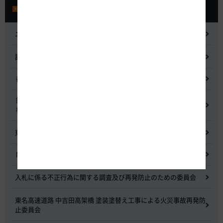
プレスルーム
ニュースリリース
記者会見
都市間高速道路料金割引検討会
鋼少数主桁橋の床版下面吹付コンクリートはく離・落下事象調査
検討委員会
東名高速道路宇利トンネル照明灯具落下事象調査検討会
NEXCO中日本グループの経営上の課題と取組み
入札に係る不正行為に関する調査及び再発防止のための委員会
東名高速道路 中吉田高架橋 塗装塗替え工事による火災事故再発防
止委員会