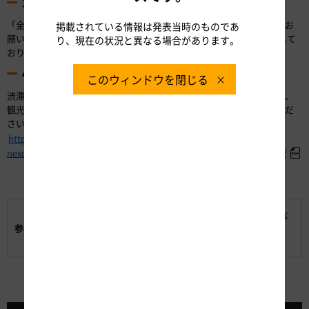
3. 安全運転のお願い
「全席シートベルトの着用」や「こまめな・早めの休憩」にご協力をお
掲載されている情報は発表当時のものであ
願いします。 また、高速道路上で渋滞末尾への追突注意喚起を案内して
り、現在の状況と異なる場合があります。
おりますので、前方に注意しご走行ください。
4. お盆期間中は休日割引が適用されません
このウィンドウを閉じる
渋滞の激化を避けるため、期間中は休日割引が適用されません。また、
観光需要の分散・平準化のため、周遊パスの平日でのご利用を検討くだ
さい。詳細は以下のURLをご参照ください。
https://www.e-
nexco.co.jp/pressroom/cms_assets/pressroom/2024/02/16/pdf.pdf
【別紙-1】令和6年 お盆期間の高速道路における主な
参考資料:
渋滞発生予測（最大渋滞長30km以上）
【別紙-2】特に長い渋滞の回避例