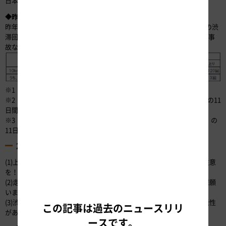
日本道路交通情報センター
https://www.jartic.or.jp/
◆昨年との比較（参考）
昨年（令和5年）のお盆期間は荒天による出控えがあったため、今年の渋
滞回数は昨年と比較すると増加する見込みです。なお、昨年実績には事
故などの影響による渋滞が含まれています。
※1 10km以上の渋滞回数には、30km以上の渋滞回数を含む。
※2 令和6年予測は、令和6年8月8日（木）～令和6年8月18日（日）の11
日間を集計
※3 令和5年実績は、令和5年8月10日（木）～令和5年8月20日（日）の
11日間を集計
2. 渋滞緩和のポイント
(1)上り坂など速度低下を注意喚起している場所では、速度低下にご注意
を！
(2)走行中は余計なブレーキを踏まないように、十分な車間距離を確保願
います！
(3)渋滞中におけるむやみな車線変更は、渋滞の更なる悪化を招く可能性
この記事は過去のニュースリリ
がありますのでお控えください！
ースです。