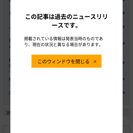
NEXCO中日本グループの経営上の課題と取組み
この記事は過去のニュースリリ
ースです。
入札に係る不正行為に関する調査及び再発防止のための委員会
掲載されている情報は発表当時のものであ
東名高速道路 中吉田高架橋 塗装塗替え工事による火災事故再発防
り、現在の状況と異なる場合があります。
止委員会
E20 中央道を跨ぐ橋梁の耐震補強工事施工不良に関する調査委員
このウィンドウを閉じる
会
NEXCO中日本における降雪時の対応に関する検討会
広域的なETCシステム障害発生時の危機管理検討委員会
2014年2月以前のニュースリリースを見る