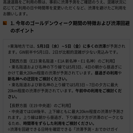
高速道路をご利用の際は、事前に渋滞予測をご確認のうえ、混雑状況に
応じてご利用の日や時間帯を変更いただくなど、渋滞を避けたご利用を
お願いします。
1. 今年のゴールデンウィーク期間の特徴および渋滞回避
のポイント
○東海地方では、
5月3日（水）～5日（金）に多くの渋滞
が予測され
ます。GW前半や5月1日、2日が比較的混雑が少ない見込みです。
【関西方面（E23 東名阪道・E1A 新名神・E1 名神）のご利用】
・東名阪道および名神の下り線では5月3日、4日の朝から昼過ぎに
かけて最大20km程度の渋滞が予測されています。
昼過ぎの利用
や
新名神への迂回をご検討ください。
・東名阪道および新名神の上り線では5月3日～7日の夕方に最大
20km程度の渋滞が予測されています。
午前中の利用をご検討くだ
さい。
【長野方面（E19 中央道）のご利用】
・中央道ではGW後半、上下線ともに最大20km程度の渋滞が予測さ
れます。上り線は朝から昼過ぎ、下り線は夕方が渋滞のピークとな
るため、
時間帯をずらした利用をご検討ください。
○渋滞を回避できる日時を確認できる「渋滞予測・おでかけガイ