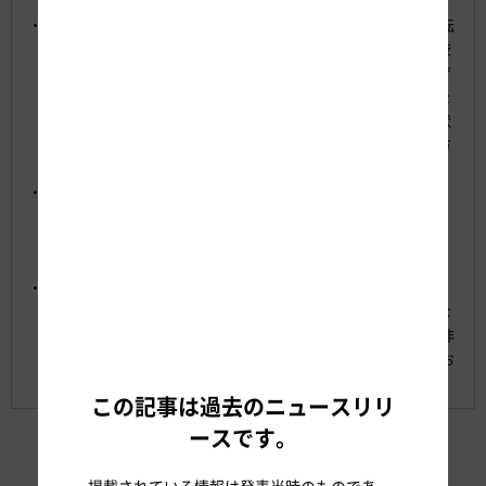
発生しやすいので、走行車線のご利用を心掛けてください。
渋滞末尾が最も危険です。どんなに注意を払っていても漫然運転
の車がノーブレーキで突っ込んでくる事故が無くなりません。渋
滞末尾につく時は十分に車間距離を確保して早めに減速し、ハザ
ードランプで後続車両に合図をお願いします。十分な車間距離を
確保しておくと万が一追突されても前方車両とのサンドイッチ状
態になることを防げます。また、路肩に逃げられる走行車線の方
が安心です。
インターチェンジ(IC)・ジャンクション(JCT)やサービスエリア
(SA)・パーキングエリア(PA)から本線に合流される際は、加速車
線の先頭まで進み、ゆずりあいの精神で1台ずつ交互に合流す
る“ファスナー合流”に協力をお願いします。
名古屋支社公式Twitterでもゴールデンウィーク期間中に渋滞予
測を配信します。混雑期以外も工事現場の写真やドローン映像な
ど工事情報やSA情報などお役立ち情報を配信していますので是非
フォローをお願いします。 また、気になる情報があれば取材もお
受けします！
この記事は過去のニュースリリ
ースです。
掲載されている情報は発表当時のものであ