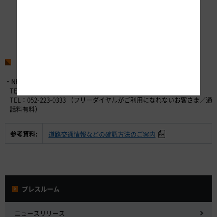
お問い合わせ先
・NEXCO中日本お客さまセンター （24時間365日対応）
TEL：0120-922-229 （フリーダイヤル）
TEL：052-223-0333 （フリーダイヤルがご利用になれないお客さま／通
話料有料）
参考資料:
道路交通情報などの確認方法のご案内
プレスルーム
ニュースリリース