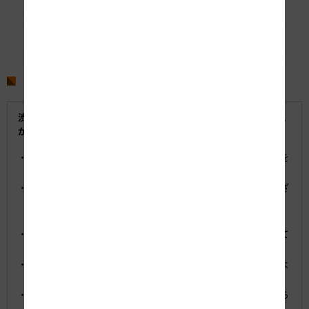
3. 高速道路ドライブアドバイザーからお願い
渋滞は、お客さま一人ひとりのちょっとした心がけで緩和すること
ができ、快適なドライブにつながります。
渋滞が予測される日程や時間帯を確認し、渋滞を避けたご利用を
お願いします。
出発前に最新の道路交通情報を確認願います。当社では、さまざ
まなツール（
）で渋滞予測情報や道路交通情
参考資料を参照
報を提供しています。
上り坂は渋滞が発生しやすい箇所ですので、速度低下に注意して
ください。
走行中は十分な車間距離を確保して、急なブレーキを踏まないよ
うにお願いします。
渋滞中は無理な車線変更は控えてください。渋滞は追越車線から