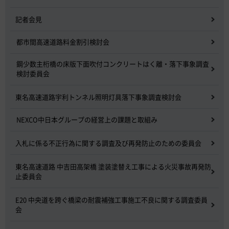
記者会見
都市間高速道路料金割引検討会
鋼少数主桁橋の床版下面吹付コンクリートはく離・落下事象調査
検討委員会
東名高速道路宇利トンネル照明灯具落下事象調査検討会
NEXCO中日本グループの経営上の課題と取組み
入札に係る不正行為に関する調査及び再発防止のための委員会
東名高速道路 中吉田高架橋 塗装塗替え工事による火災事故再発防
止委員会
E20 中央道を跨ぐ橋梁の耐震補強工事施工不良に関する調査委員
会