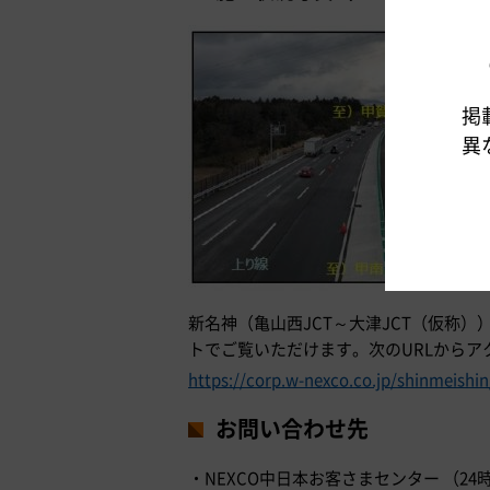
掲
異
新名神（亀山西JCT～大津JCT（仮称）
トでご覧いただけます。次のURLからア
https://corp.w-nexco.co.jp/shinmeishi
お問い合わせ先
・NEXCO中日本お客さまセンター （24