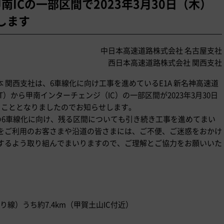
甲南ICの一部区間で2023年3月30日（木）
します
中日本高速道路株式会社 名古屋支社
西日本高速道路株式会社 関西支社
日本 関西支社は、6車線化に向け工事を進めているE1A 新名神高速道
）から甲南インターチェンジ（IC）の一部区間が2023年3月30日
ることとなりましたのでお知らせします。
間の6車線化に向け、残る区間についても引き続き工事を進めてまい
をご利用のお客さまや沿道の皆さまには、ご不便、ご迷惑をおかけ
するよう取り組んでまいりますので、ご理解とご協力をお願いいた
（上り線）うち約7.4km（甲賀土山IC付近）