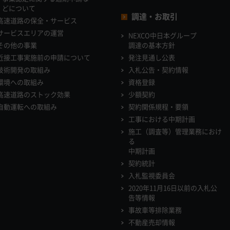
どについて
調達・お取引
高速道路の保全・サービス
サービスエリアの運営
NEXCO中日本グループ
その他の事業
調達の基本方針
近接工事実施前の申請について
発注見通し公表
技術開発の取組み
入札公告・契約情報
環境への取組み
資格登録
高速道路のストック効果
少額契約
自動運転への取組み
契約関係規程・要領
工事における中期計画
施工（調査等）管理業務におけ
る
中期計画
契約統計
入札監視委員会
2020年11月16日以前の入札公
告等情報
事故車等排除業務
不動産売却情報