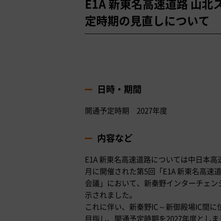
E1A 新東名高速道路 山
定時期の見直しについて
日時・期間
開通予定時期 2027年度
内容など
E1A 新東名高速道路については中日本
月に開催された第5回「E1A 新東名高速
会議」において、新秦野インターチェンジ
示されました。
これに伴い、新秦野IC～新御殿場IC間
目指し、開通予定時期を2027年度とし