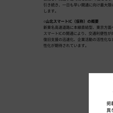
引き続き、一日も早い開通に向け最大限
します。
○
山北スマートIC（仮称）の概要
新東名高速道路に本線直結型、東京方面
スマートICの開通により、交通利便性
復旧支援の迅速化、企業活動の活性化な
性化が期待されています。
掲
異