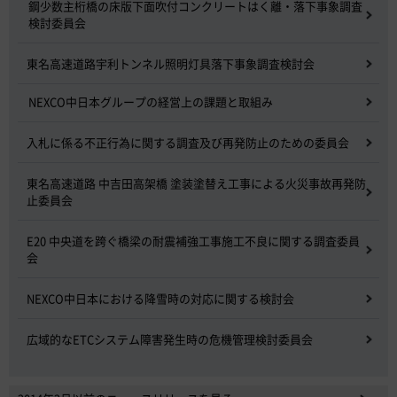
鋼少数主桁橋の床版下面吹付コンクリートはく離・落下事象調査
検討委員会
東名高速道路宇利トンネル照明灯具落下事象調査検討会
NEXCO中日本グループの経営上の課題と取組み
入札に係る不正行為に関する調査及び再発防止のための委員会
東名高速道路 中吉田高架橋 塗装塗替え工事による火災事故再発防
止委員会
E20 中央道を跨ぐ橋梁の耐震補強工事施工不良に関する調査委員
会
NEXCO中日本における降雪時の対応に関する検討会
広域的なETCシステム障害発生時の危機管理検討委員会