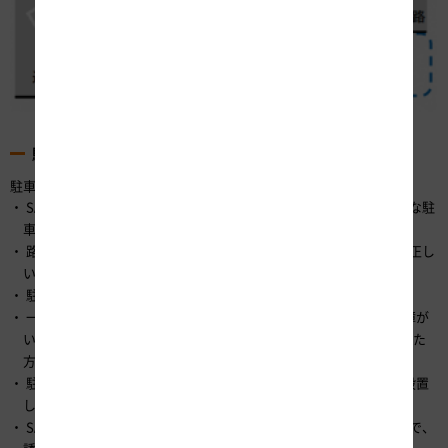
駐車マナーに関するお願い
駐車場の適正なご利用にご理解とご協力をお願いいたします。
SA・PAでは、駐車マスが車種ごとに決められていますので、適正な駐
車にご協力ください。
路肩やSA・PAの加減速車線は駐停車禁止です。案内表示に従って正し
い位置に停めてください。
駐車マス内に正しく停めてください。
一般の方の障がい者専用駐車マスへの駐車はご遠慮ください。（障が
い者専用駐車マスは、車いすを利用される方、高齢者、けがをされた
方や妊産婦の方など、歩行が困難な方のための駐車マスです。）
駐車場内での事故防止・安全確保のため、バス専用の駐車マスを設置
しています。バス以外の車両の利用はご遠慮ください。
SA・PA内は進行方向が決められています。逆走は大変危険ですので、