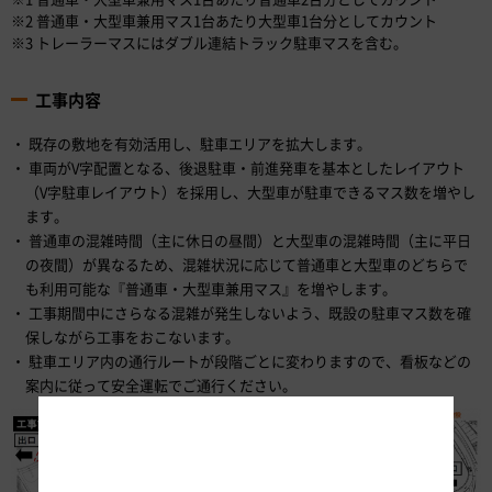
※2 普通車・大型車兼用マス1台あたり大型車1台分としてカウント
※3 トレーラーマスにはダブル連結トラック駐車マスを含む。
工事内容
既存の敷地を有効活用し、駐車エリアを拡大します。
車両がV字配置となる、後退駐車・前進発車を基本としたレイアウト
（V字駐車レイアウト）を採用し、大型車が駐車できるマス数を増やし
ます。
普通車の混雑時間（主に休日の昼間）と大型車の混雑時間（主に平日
の夜間）が異なるため、混雑状況に応じて普通車と大型車のどちらで
も利用可能な『普通車・大型車兼用マス』を増やします。
工事期間中にさらなる混雑が発生しないよう、既設の駐車マス数を確
保しながら工事をおこないます。
駐車エリア内の通行ルートが段階ごとに変わりますので、看板などの
案内に従って安全運転でご通行ください。