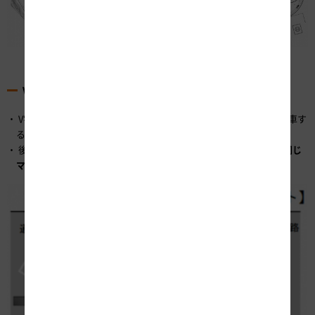
図-2 工事前後の駐車マス配置
V字駐車レイアウト
V字駐車レイアウトとは、到着時に後退で駐車し出発時に前進で発車す
る駐車マスを、V字に並べたレイアウトのことです。
後退駐車を採用することで、通路が減少するため、
少ない面積で同じ
マス数
を確保することができます。