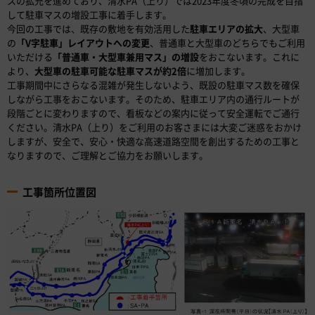
スの拡充を進めており、清水PA（上り）では2023年度冬頃の完成を目指
して駐車マスの増設工事に着手します。
今回の工事では、既存の敷地を有効活用した
駐車エリアの拡大
、大型車
の
「V字駐車」レイアウトへの変更
、普通車と大型車のどちらでもご利用
いただける
「普通車・大型車兼用マス」の増設
をおこないます。これに
より、
大型車の駐車可能な駐車マスが約2倍
に増加します。
工事期間中にさらなる混雑が発生しないよう、既設の駐車マス数を確保
しながら工事をおこないます。そのため、駐車エリア内の通行ルートが
段階ごとに変わりますので、看板などの案内に従って安全運転でご通行
ください。清水PA（上り）をご利用のお客さまには大変ご迷惑をおかけ
しますが、安全で、安心・快適な高速道路空間を創出するための工事と
なりますので、ご理解とご協力をお願いします。
工事箇所位置図