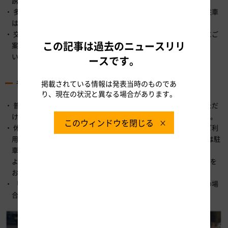
誘導案内などに従ってご走行ください。
多くのお客さまが効率的に休憩をとっていただけるよう、長時間駐車
はご遠慮ください。
交通混雑期などは事故防止のため誘導員が車種と異なる駐車マスにご
この記事は過去のニュースリリ
案内することがありますので、誘導員の案内に従ってご走行くださ
い。
ースです。
普通車・大型車兼用マスのご利用方法
掲載されている情報は発表当時のものであ
り、現在の状況と異なる場合があります。
普通車・大型車兼用マスは大型車と普通車のどちらでもご利用いただ
ける駐車マスで、一部の休憩施設では青色ラインで明示しています。
このウィンドウを閉じる
休日（昼間）は普通車のご利用が多く、平日（夜間）は大型車のご利
用が多くなっています。普通車が1台でも駐車していると、大型車は駐
車することができません。
より多くのお客さまが駐車できるよう、普通車は縦列駐車にご協力を
お願いいたします。
「兼用マス」は、普通車、大型車それぞれの専用駐車マスが満車の場
合にご利用ください。