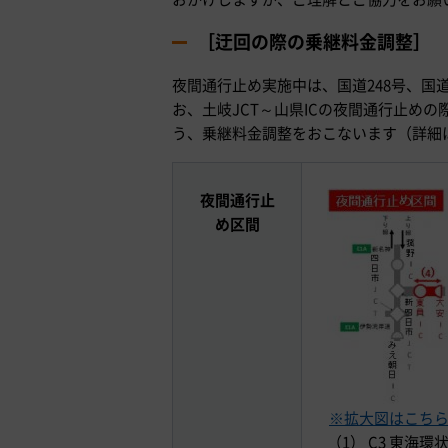
［迂回の際の乗継料金調整］
夜間通行止め実施中は、国道248号、国道
お、土岐JCT～山県ICの夜間通行止め
う、乗継料金調整をおこないます（詳細
夜間通行止
め区間
※拡大図はこち
（1） C3 東海