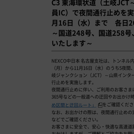
C3 東海環状道（土岐JCT
員IC）で夜間通行止めを実
月16日（水）まで 各日
～国道248号、国道258
いたします～
NEXCO中日本 名古屋支社は、トンネ
（月）から11月16日（水）のうち5夜間
岐ジャンクション（JCT）～山県インター
行止めを実施します。
夜間通行止めに伴い、ご利用のお客さまに
365号などの一般道への迂回やお出かけ
をご確認くださ
め区間と迂回ルート」
なお、お出かけの際は、夜間通行止めの実施
などでご確認ください。
お客さまに安全で、安心・快適な高速道
おかけしますが、ご理解とご協力をお願