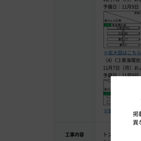
予備日：11月9
※拡大図はこち
（4）C3 東海環
11月7日（月）お
予備日：11月9
※拡大図はこち
掲
異
工事内容
トンネル内設備お