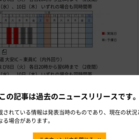
日（水）、10日（木） いずれの場合も同時間帯
ら
状道 大安IC～東員IC（内外回り）
よび8日（火） 各日20時から翌6時まで （2夜間）
日（水）、10日（木） いずれの場合も同時間帯
この記事は過去のニュースリリースです
ら
載されている情報は発表当時のものであり、現在の状況
なる場合があります。
よび道路構造物の点検、補修、清掃、ワイヤロープ設置工事