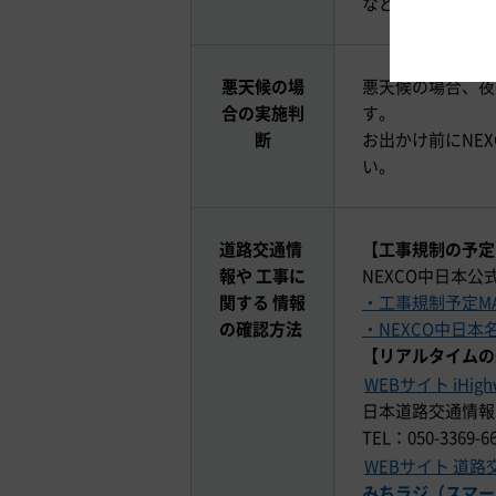
など
悪天候の場
悪天候の場合、夜
合の実施判
す。
断
お出かけ前にNE
い。
道路交通情
【工事規制の予定
報や 工事に
NEXCO中日本公
関する 情報
・工事規制予定M
の確認方法
・NEXCO中日本名
【リアルタイムの
WEBサイト iHig
日本道路交通情報
TEL：050-336
WEBサイト 道路交
みちラジ（スマー