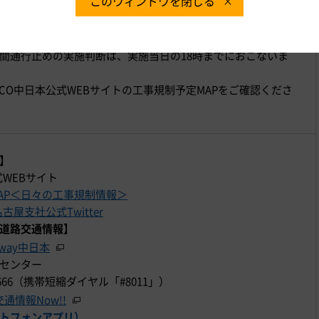
このウィンドウを閉じる
間通行止めの実施判断は、実施当日の18時までにおこないま
XCO中日本公式WEBサイトの工事規制予定MAPをご確認くださ
】
式WEBサイト
AP＜日々の工事規制情報＞
古屋支社公式Twitter
道路交通情報】
hway中日本
センター
9-6666（携帯短縮ダイヤル「#8011」）
通情報Now!!
トフォンアプリ）