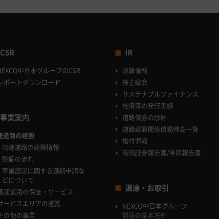
CSR
IR
NEXCO中日本グループのCSR
決算情報
レポートダウンロード
株主総会
サステナブルファイナンス
社債等の発行実績
事業案内
道路債券の承継
道路建設関係債務残高一覧
速道路の建設
格付情報
高速道路の建設情報
有価証券報告書/半期報告書
整備の流れ
事業認定に関する適期申請な
どについて
調達・お取引
高速道路の保全・サービス
サービスエリアの運営
NEXCO中日本グループ
その他の事業
調達の基本方針