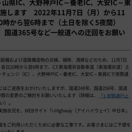
～山県IC、大野神戸IC～養老IC、大安IC～東
施します 2022年11月7日（月）から11
20時から翌6時まで（土日を除く5夜間）
号、国道365号など一般道への迂回をお願い
ル内設備および道路構造物の点検、補修、清掃などのため、11月7日
、各日20時から翌6時まで、C3 東海環状自動車道（東海環状道）土
チェンジ（IC）、大野神戸IC～養老IC、大安IC～東員ICで夜間通
はご迷惑をおかけいたしますが、国道248号、国道258号、国道
時間の変更のご検討をお願いいたします（詳細は、
「1.夜間通行止
い）。
状況を、WEBサイト「i-Highway（アイハイウェイ）中日本」
路をご利用いただくために必要な工事です。お客さまにはご不便を
いいたします。