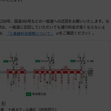
258号、国道365号などの一般道への迂回をお願いいたします。な
の際は、一般道に迂回していただいても通行料金が高くならないよ
は、
をご確認ください）。
「2.乗継料金調整について」
ら
環状道 土岐JCT～山県IC（内外回り）