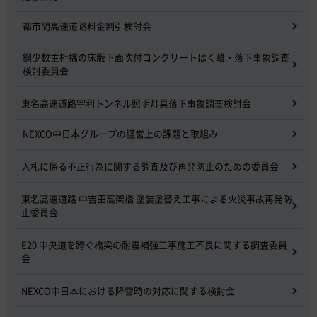
都市間高速道路料金割引検討会
鋼少数主桁橋の床版下面吹付コンクリートはく離・落下事象調査
検討委員会
東名高速道路宇利トンネル照明灯具落下事象調査検討会
NEXCO中日本グループの経営上の課題と取組み
入札に係る不正行為に関する調査及び再発防止のための委員会
東名高速道路 中吉田高架橋 塗装塗替え工事による火災事故再発防
止委員会
E20 中央道を跨ぐ橋梁の耐震補強工事施工不良に関する調査委員
会
NEXCO中日本における降雪時の対応に関する検討会