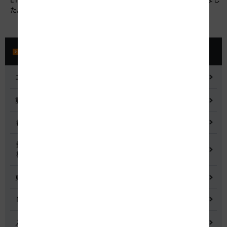
た。
プレスルーム
ニュースリリース
記者会見
都市間高速道路料金割引検討会
鋼少数主桁橋の床版下面吹付コンクリートはく離・落下事象調査
検討委員会
東名高速道路宇利トンネル照明灯具落下事象調査検討会
NEXCO中日本グループの経営上の課題と取組み
入札に係る不正行為に関する調査及び再発防止のための委員会