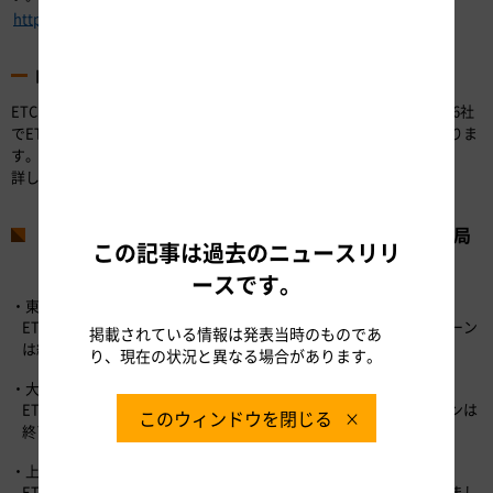
https://dc2.c-nexco.co.jp/etc/service/dedicated_etc.html
ETC車載器購入助成キャンペーン
ETCの更なる普及、利用の促進を図るため、当社を含む高速道路会社6社
でETC車載器購入助成キャンペーンを2022年6月30日まで実施しておりま
す。
詳しくは、以下のキャンペーン特設WEBサイトをご覧ください。
ETC／ETC2.0車載器購入助成キャンペーン2022事務局
この記事は過去のニュースリリ
WEBサイト・お問い合わせ先
ースです。
・東京都・神奈川県・埼玉県の対象店舗で取付けの方
ETCキャンペーン事務局（東京・神奈川・埼玉エリア）※キャンペーン
掲載されている情報は発表当時のものであ
は終了しました。
り、現在の状況と異なる場合があります。
・大阪府・兵庫県・京都府の対象店舗で取付けの方
ETCキャンペーン事務局（大阪・兵庫・京都エリア）※キャンペーンは
このウィンドウを閉じる
終了しました。
・上記以外の道県の対象店舗で取付けの方
ETCキャンペーン事務局（その他エリア）※キャンペーンは終了しまし