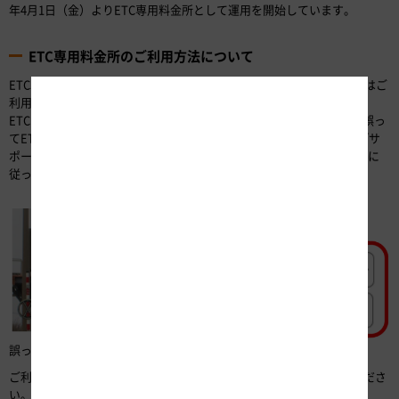
年4月1日（金）よりETC専用料金所として運用を開始しています。
ETC専用料金所のご利用方法について
ETC車でのご利用をお願いします。ETC車載器を搭載していない車両はご
利用になれません。
ETCが使えない状態（ETC車載器未設置、ETCカード未挿入など）で誤っ
てETC専用料金所をご利用された場合は、『ETC/サポート』または『サ
ポート』と表示されたレーンを通行し、一旦停止して係員などの指示に
従ってください。
誤って進入した場合は「サポート」レーンをご利用ください。
ご利用方法など詳しくは、NEXCO中日本 公式WEBサイトでご確認くださ
い。