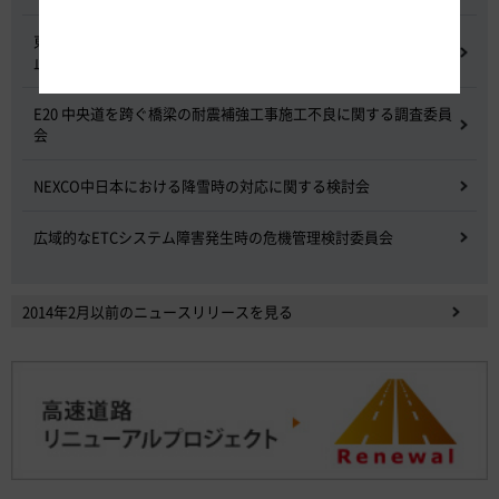
東名高速道路 中吉田高架橋 塗装塗替え工事による火災事故再発防
止委員会
E20 中央道を跨ぐ橋梁の耐震補強工事施工不良に関する調査委員
会
NEXCO中日本における降雪時の対応に関する検討会
広域的なETCシステム障害発生時の危機管理検討委員会
2014年2月以前のニュースリリースを見る