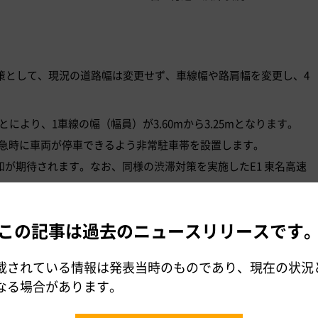
滞対策として、現況の道路幅は変更せず、車線幅や路肩幅を変更し、4
により、1車線の幅（幅員）が3.60mから3.25mとなります。
急時に車両が停車できるよう非常駐車帯を設置します。
が期待されます。なお、同様の渋滞対策を実施したE1 東名高速
、交通集中による渋滞回数が対策前と比較して約9割削減されてお
効果が期待されます。
この記事は過去のニュースリリースです
載されている情報は発表当時のものであり、現在の状況
なる場合があります。