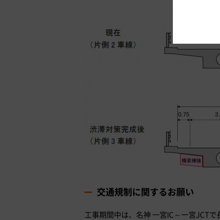
交通規制に関するお願い
工事期間中は、名神 一宮IC～一宮JCT