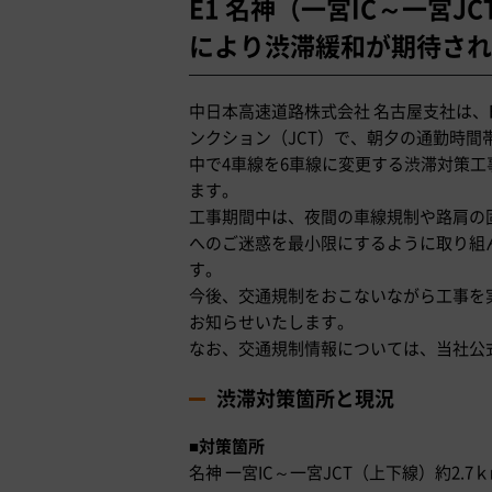
E1 名神（一宮IC～一宮
により渋滞緩和が期待され
中日本高速道路株式会社 名古屋支社は、
ンクション（JCT）で、朝夕の通勤時
中で4車線を6車線に変更する渋滞対策
ます。
工事期間中は、夜間の車線規制や路肩の
へのご迷惑を最小限にするように取り組
す。
今後、交通規制をおこないながら工事を
お知らせいたします。
なお、交通規制情報については、当社公
渋滞対策箇所と現況
■
対策箇所
名神 一宮IC～一宮JCT（上下線）約2.7