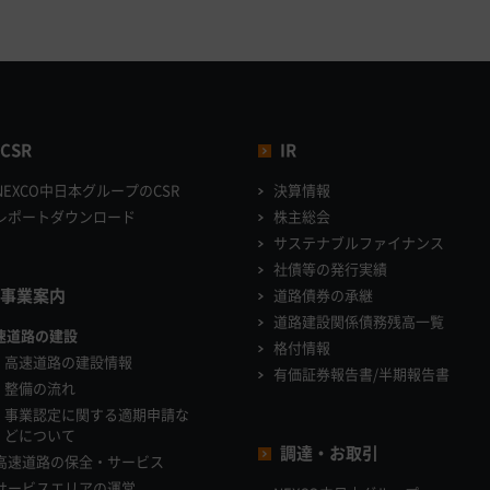
CSR
IR
NEXCO中日本グループのCSR
決算情報
レポートダウンロード
株主総会
サステナブルファイナンス
社債等の発行実績
事業案内
道路債券の承継
道路建設関係債務残高一覧
速道路の建設
格付情報
高速道路の建設情報
有価証券報告書/半期報告書
整備の流れ
事業認定に関する適期申請な
どについて
調達・お取引
高速道路の保全・サービス
サービスエリアの運営