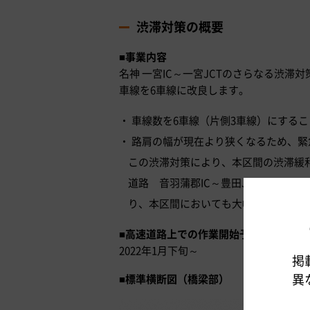
渋滞対策の概要
■
事業内容
名神 一宮IC～一宮JCTのさらなる渋
車線を6車線に改良します。
車線数を6車線（片側3車線）にすること
路肩の幅が現在より狭くなるため、緊
この渋滞対策により、本区間の渋滞緩和
道路 音羽蒲郡IC～豊田JCT間では
り、本区間においても大幅な渋滞削減
■
高速道路上での作業開始予定時期
2022年1月下旬～
掲
異
■
標準横断図（橋梁部）