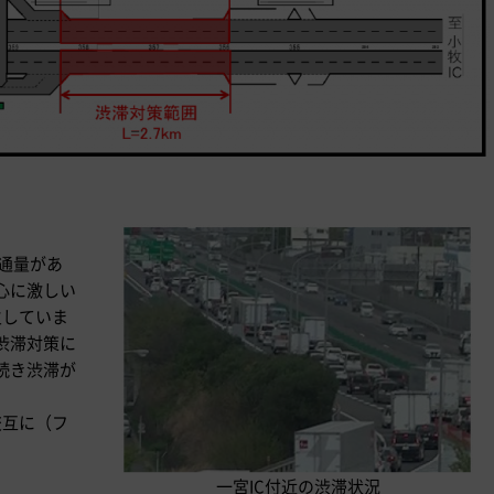
交通量があ
心に激しい
生していま
渋滞対策に
続き渋滞が
交互に（フ
一宮IC付近の渋滞状況