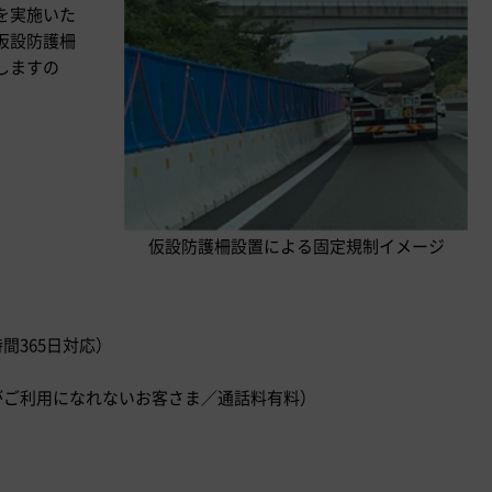
を実施いた
仮設防護柵
しますの
仮設防護柵設置による固定規制イメージ
時間365日対応）
）
ダイヤルがご利用になれないお客さま／通話料有料）