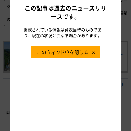
クの最適化
この記事は過去のニュースリリ
ユースケース6：交通状況に応じた車群制御情報の提供による交通容量
ースです。
の最大活用
ユースケース7：目的地別の追随走行支援
掲載されている情報は発表当時のものであ
り、現在の状況と異なる場合があります。
このウィンドウを閉じる
NEXCO中日本の自動運転への取組み
はこちら
「高速道路の自動運転時代に向けた路車協調実
証実験」公募要領
【別紙1】NEXCO中日本実証実験ユースケー
ス
【別紙2】参加表明書【word】
公募に関する資料:
【別紙3】参加者一覧【word】
【別紙4】応募用紙【word】
【別紙5】実施体制表【xlsx】