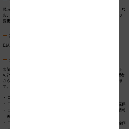
実験時期・実験期間
現時点で実験時期は2023年度、実験期間は約1ヵ月を想定しています。な
お、実験時期および実験期間は事業の進捗状況や応募の状況などにより
変更となる場合があります。
実験区間
E1A 新東名高速道路の建設中の一部区間を想定しています。
公募をおこなう実証実験ユースケース
実証実験の具体例として当社が想定する実証実験ユースケースは、以下
の7つとなります。これらのユースケースに加えて、実証実験参加希望者
からの路車協調に関する新規のユースケースの提案も受け付けいたしま
す。
ユースケース1：路上障害情報の後続車への提供
ユースケース2：路面状況や走行環境に応じた最適な速度情報等の提供
ユースケース3：車載センサ等を活用した維持管理情報や運行支援情報
等の収集・提供
ユースケース4：コネクテッド車の緊急停止時における遠隔監視、操作
ユースケース5：交通状況に応じた情報提供による高速道路ネットワー