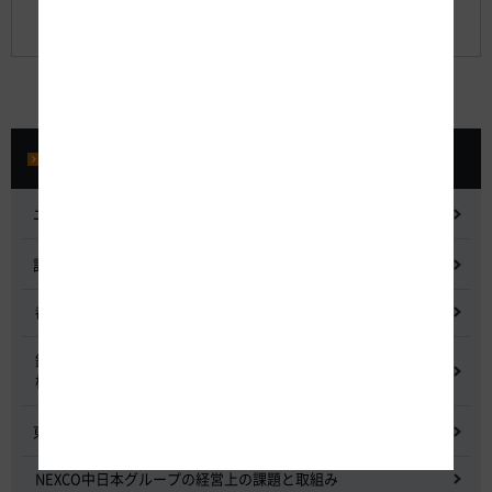
【別紙6】質問及び回答リスト（2022.2.4更
新）【xlsx】
プレスルーム
ニュースリリース
記者会見
都市間高速道路料金割引検討会
鋼少数主桁橋の床版下面吹付コンクリートはく離・落下事象調査
検討委員会
東名高速道路宇利トンネル照明灯具落下事象調査検討会
NEXCO中日本グループの経営上の課題と取組み