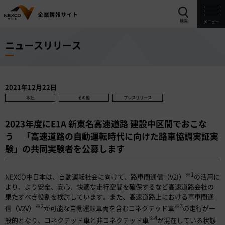
検索
メニュー
ニュースリリース
2021年12月22日
本社
その他
プレスリリース
2023年度にE1A 新東名高速道路 建設中区間でおこな
う 「高速道路の自動運転時代に向けた路車協調実証実
験」の共同実験者を公募します
※1
NEXCO中日本は、自動運転社会に向けて、路車間通信（V2I）
の活用に
より、より安全、安心、快適な走行空間を確保するなど高速道路会社の
果たすべき役割を検討しています。また、高速道路上における車車間通
※2
※3
信（V2V）
が可能な自動運転車両を含むコネクテッド車
の走行が一
※4
般的となり、コネクテッド車と非コネクテッド車
が混在している状態