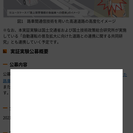
図1 路車間通信技術を用いた高速道路の高度化イメージ
※なお、本実証実験は国土交通省および国土技術政策総合研究所が実施
している「自動運転の普及拡大に向けた道路との連携に関する共同研
究」とも連携していく予定です。
実証実験公募概要
公募内容
公募内容は、当ページ下段に掲載の
「高速道路の自動運転時代に向けた
のとおりです。
路車協調実証実験」公募要領
また、その他の公募に関する資料も当ページの下段に掲載しておりま
す。
公募期間
2021年12月22日（水）～2022年2月15日（火）16時