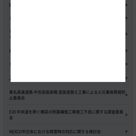
記者会見
都市間高速道路料金割引検討会
鋼少数主桁橋の床版下面吹付コンクリートはく離・落下事象調査
検討委員会
東名高速道路宇利トンネル照明灯具落下事象調査検討会
NEXCO中日本グループの経営上の課題と取組み
入札に係る不正行為に関する調査及び再発防止のための委員会
東名高速道路 中吉田高架橋 塗装塗替え工事による火災事故再発防
止委員会
E20 中央道を跨ぐ橋梁の耐震補強工事施工不良に関する調査委員
会
NEXCO中日本における降雪時の対応に関する検討会