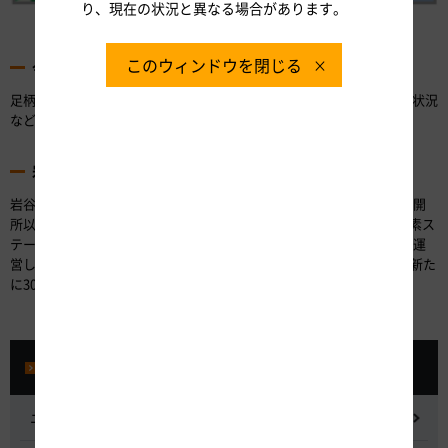
り、現在の状況と異なる場合があります。
足柄SA（下り）位置図
このウィンドウを閉じる
今後の展開
足柄SA（下り）に設置する水素ステーションの利用状況やFCVの普及状況
などを踏まえ、高速道路のSA・PAへの設置を検討してまいります。
岩谷産業（株）について
岩谷産業（株）は、国内初の商用水素ステーションを兵庫県尼崎市に開
所以来、FCVの普及促進やユーザーの利便性向上を目指し、全国で水素ス
テーションの整備を進めております。現在、岩谷産業（株）が建設・運
営している水素ステーションは53カ所あり、2023年度までの3年間で新た
に30カ所の建設を計画しております。
プレスルーム
ニュースリリース