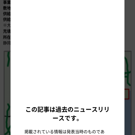
事業者
： 岩谷産業株式会社
敷地面積
： 約1,000平方メートル
供給方式
： 液化水素貯蔵（オフサイト型）
供給能力
： 平均300Nm3／h
※大型トラックにも短時間で充填が可能
充填圧力
： 82MPa（メガパスカル）※1MPa≒10気圧
所在地
： 東名 足柄SA（下り）
静岡県御殿場市深沢字前野原
この記事は過去のニュースリリ
ースです。
掲載されている情報は発表当時のものであ