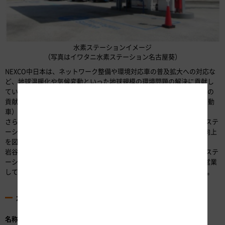
水素ステーションイメージ
（写真はイワタニ水素ステーション名古屋葵）
NEXCO中日本は、ネットワーク整備や環境対応車の普及拡大への対応な
ど、地球温暖化や気候変動といった地球規模の環境問題の解決に貢献し
ていく必要があると考え、これまでも「地域環境の保全と脱炭素化への
貢献」を経営方針の主要施策に定め、CO2排出量の削減やEV（電気自動
車）充電設備の拡充などに取り組んでまいりました。
さらに取組みを加速させるため、FCV普及のためインフラとなる水素ステ
ーションを高速道路のSA・PAに設置し、お客さまのさらなる利便性向上
を図り、脱炭素社会の実現に貢献します。
岩谷産業（株）も、FCV普及促進、利便性向上を目指し、全国で水素ステ
ーションの整備を進めてまいります。 なお、現在足柄SA（下り）で営業
しているLPガスステーションは、2022年1月31日で営業を終了します。
水素ステーションの概要
名称
：（仮称）イワタニ水素ステーション 足柄SA