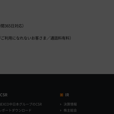
時間365日対応）
）
ダイヤルがご利用になれないお客さま／通話料有料）
CSR
IR
NEXCO中日本グループのCSR
決算情報
レポートダウンロード
株主総会