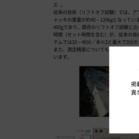
3）。
従来の技術（リフトオフ試験）では、ア
ャッキの重量が約40～120kgとなっ
400gであり、既存のリフトオフ試験と
時間（セット時間を含む）が、従来の技術
テムでは20～40分／本※2と最大で3
また、測定精度についても、従来の技術
います。
掲
異