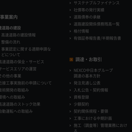
サステナブルファイナンス
社債等の発行実績
事業案内
道路債券の承継
道路建設関係債務残高一覧
速道路の建設
格付情報
高速道路の建設情報
有価証券報告書/半期報告書
整備の流れ
事業認定に関する適期申請な
どについて
調達・お取引
高速道路の保全・サービス
サービスエリアの運営
NEXCO中日本グループ
その他の事業
調達の基本方針
近接工事実施前の申請について
発注見通し公表
技術開発の取組み
入札公告・契約情報
環境への取組み
資格登録
高速道路のストック効果
少額契約
自動運転への取組み
契約関係規程・要領
工事における中期計画
施工（調査等）管理業務におけ
る