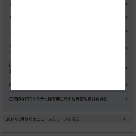
東名高速道路宇利トンネル照明灯具落下事象調査検討会
NEXCO中日本グループの経営上の課題と取組み
入札に係る不正行為に関する調査及び再発防止のための委員会
東名高速道路 中吉田高架橋 塗装塗替え工事による火災事故再発防
止委員会
E20 中央道を跨ぐ橋梁の耐震補強工事施工不良に関する調査委員
会
NEXCO中日本における降雪時の対応に関する検討会
広域的なETCシステム障害発生時の危機管理検討委員会
2014年2月以前のニュースリリースを見る