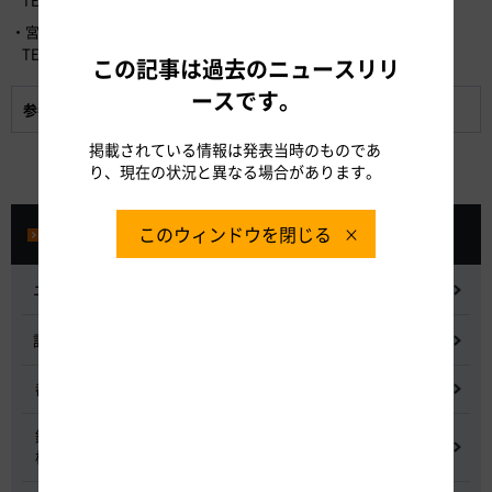
・宮城県道路公社 総務課 （9時～17時）
TEL：022-263-0566 （通話料有料）
この記事は過去のニュースリリ
ースです。
参考資料:
休日割引について
掲載されている情報は発表当時のものであ
り、現在の状況と異なる場合があります。
このウィンドウを閉じる
プレスルーム
ニュースリリース
記者会見
都市間高速道路料金割引検討会
鋼少数主桁橋の床版下面吹付コンクリートはく離・落下事象調査
検討委員会