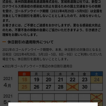
式会社、本州四国連絡高速道路株式会社、宮城県道路公社では、新型コ
ロナウイルス感染症の感染拡大防止を図るための国土交通省からの依頼
を受け、ゴールデンウイーク期間（2021年4月29日～5月9日）は全国を
対象として休日割引を適用しないこととしましたので、お知らせいたし
ます。
お客さまには、ご不便とご迷惑をおかけしますが、更なる感染拡大防止
のため、不要不急の移動の自粛にご協力いただきますよう、引き続きご
理解をお願いいたします。
休日割引の適用除外について
2021年のゴールデンウイーク期間中、本来、休日割引の対象日となる土
日祝日（2021年4月29日、5月1日～5日、8日～9日）にご利用いただいた
場合でも、休日割引を適用しないこととします。
●2021年ゴールデンウイーク周辺の休日割引適用日