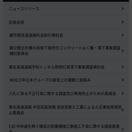
ニュースリリース
記者会見
都市間高速道路料金割引検討会
鋼少数主桁橋の床版下面吹付コンクリートはく離・落下事象調査
検討委員会
東名高速道路宇利トンネル照明灯具落下事象調査検討会
NEXCO中日本グループの経営上の課題と取組み
入札に係る不正行為に関する調査及び再発防止のための委員会
東名高速道路 中吉田高架橋 塗装塗替え工事による火災事故再発防
止委員会
E20 中央道を跨ぐ橋梁の耐震補強工事施工不良に関する調査委員
会