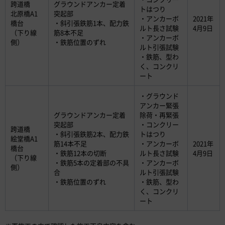
跨道橋
グラウンドアンカー定着
トはつり
北原橋A1
突起部
・アンカーボ
2021年
橋台
・斜引張鉄筋1本、配力鉄
ルト長さ試験
4月9日
（下り線
筋8本不足
・アンカーボ
側）
・鉄筋位置のずれ
ルト引張試験
・鉄筋、型わ
く、コンクリ
ート
・グラウンド
アンカー緊張
グラウンドアンカー定着
除荷・再緊張
突起部
・コンクリー
跨道橋
・斜引張鉄筋2本、配力鉄
トはつり
絵堂橋A1
筋14本不足
・アンカーボ
2021年
橋台
・鉄筋12本の切断
ルト長さ試験
4月9日
（下り線
・鉄筋5本の定着部の不具
・アンカーボ
側）
合
ルト引張試験
・鉄筋位置のずれ
・鉄筋、型わ
く、コンクリ
ート