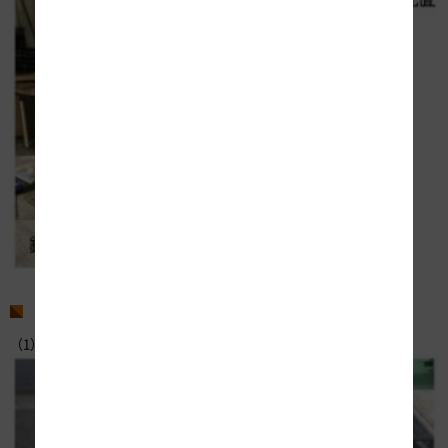
鉄筋再施工完了
4.各橋梁の完成状況
（1）緑橋A1橋台