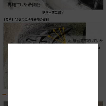
鉄筋再施工完了
【参考】A2橋台の端部鉄筋の事例
（2）緑橋A2橋台