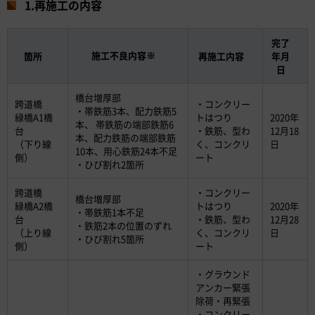
1.再施工の内容
完了
施工不良内容※
箇所
再施工内容
年月
日
橋台増厚部
跨道橋
・コンクリー
・帯鉄筋3本、配力鉄筋5
緑橋A1橋
トはつり
2020年
本、 帯鉄筋の端部鉄筋6
台
・鉄筋、型わ
12月18
本、配力鉄筋の端部鉄筋
（下り線
く、コンクリ
日
10本、用心鉄筋24本不足
側）
ート
・ひび割れ2箇所
跨道橋
・コンクリー
橋台増厚部
緑橋A2橋
トはつり
2020年
・帯鉄筋1本不足
台
・鉄筋、型わ
12月28
・鉄筋2本の位置のずれ
（上り線
く、コンクリ
日
・ひび割れ5箇所
側）
ート
・グラウンド
アンカー緊張
除荷・再緊張
・コンクリー