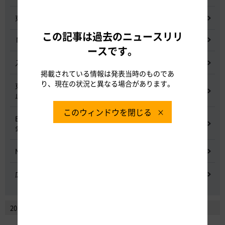
東名高速道路宇利トンネル照明灯具落下事象調査検討会
この記事は過去のニュースリリ
NEXCO中日本グループの経営上の課題と取組み
ースです。
入札に係る不正行為に関する調査及び再発防止のための委員会
掲載されている情報は発表当時のものであ
り、現在の状況と異なる場合があります。
東名高速道路 中吉田高架橋 塗装塗替え工事による火災事故再発防
止委員会
このウィンドウを閉じる
E20 中央道を跨ぐ橋梁の耐震補強工事施工不良に関する調査委員
会
NEXCO中日本における降雪時の対応に関する検討会
広域的なETCシステム障害発生時の危機管理検討委員会
2014年2月以前のニュースリリースを見る