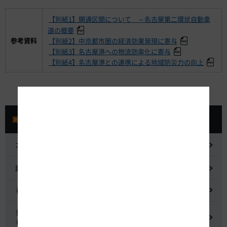
【別紙1】開通区間について ～名古屋第二環状自動車
道の概要
参考資料
【別紙2】中京都市圏の経済効果発現に寄与
【別紙3】名古屋港への物流効率化に寄与
【別紙4】名古屋港との連携による地域防災力の向上
プレスルーム
ニュースリリース
記者会見
都市間高速道路料金割引検討会
鋼少数主桁橋の床版下面吹付コンクリートはく離・落下事象調査
検討委員会