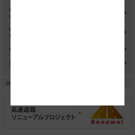
東名高速道路 中吉田高架橋 塗装塗替え工事による火災事故再発防
止委員会
E20 中央道を跨ぐ橋梁の耐震補強工事施工不良に関する調査委員
会
NEXCO中日本における降雪時の対応に関する検討会
広域的なETCシステム障害発生時の危機管理検討委員会
2014年2月以前のニュースリリースを見る