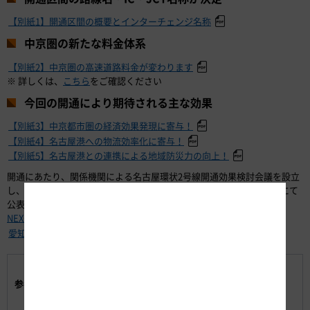
【別紙1】開通区間の概要とインターチェンジ名称
中京圏の新たな料金体系
【別紙2】中京圏の高速道路料金が変わります
※ 詳しくは、
こちら
をご確認ください
今回の開通により期待される主な効果
【別紙3】中京都市圏の経済効果発現に寄与！
【別紙4】名古屋港への物流効率化に寄与！
【別紙5】名古屋港との連携による地域防災力の向上！
開通にあたり、関係機関による名古屋環状2号線開通効果検討会議を設立
し、ストック 効果のとりまとめをおこなっており、下記WEBサイトにて
公表しております。
NEXCO中日本公式WEBサイト 高速道路のストック効果
愛知国道事務所WEBサイト
【参考1】料金表と注意点
参考
【参考2】開通効果検討会議
【参考3】名二環全線開通 専用WEBサイト