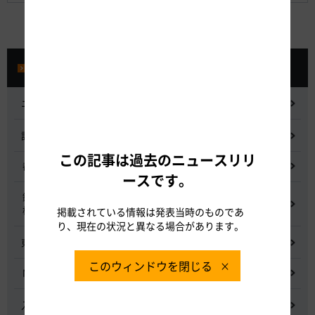
プレスルーム
ニュースリリース
記者会見
この記事は過去のニュースリリ
都市間高速道路料金割引検討会
ースです。
鋼少数主桁橋の床版下面吹付コンクリートはく離・落下事象調査
検討委員会
掲載されている情報は発表当時のものであ
り、現在の状況と異なる場合があります。
東名高速道路宇利トンネル照明灯具落下事象調査検討会
このウィンドウを閉じる
NEXCO中日本グループの経営上の課題と取組み
入札に係る不正行為に関する調査及び再発防止のための委員会