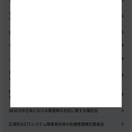
都市間高速道路料金割引検討会
鋼少数主桁橋の床版下面吹付コンクリートはく離・落下事象調査
検討委員会
東名高速道路宇利トンネル照明灯具落下事象調査検討会
NEXCO中日本グループの経営上の課題と取組み
入札に係る不正行為に関する調査及び再発防止のための委員会
東名高速道路 中吉田高架橋 塗装塗替え工事による火災事故再発防
止委員会
E20 中央道を跨ぐ橋梁の耐震補強工事施工不良に関する調査委員
会
NEXCO中日本における降雪時の対応に関する検討会
広域的なETCシステム障害発生時の危機管理検討委員会