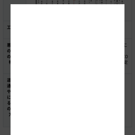
工事内
舗装工事、標識工事
容
悪天候
悪天候の場合の実施判断は、実施前日の17時までにおこ
の場合
ないます。
の実施
中止・延期の場合がありますので、お出かけ前にNEXCO
判断
中日本公式WEBサイト＜工事規制予定＞の工事規制予定
MAPをご確認ください。
道路交
【工事規制の予定】
通情報
NEXCO中日本公式WEBサイト＜工事規制予定＞
や工事
に関す
【リアルタイムの道路交通情報】
る情報
WEBサイト アイハイウェイ中日本
の確認
日本道路交通情報センター
方法
TEL：050-3369-6666（携帯短縮ダイヤル「#8011」）
WEBサイト 道路交通情報Now!!