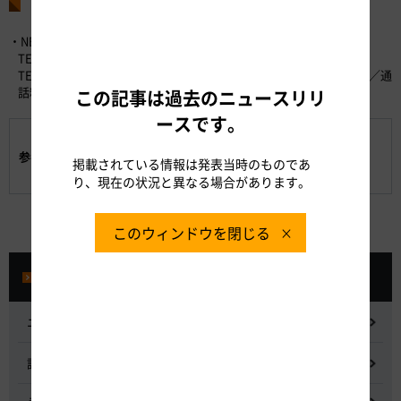
お問い合わせ先
・NEXCO中日本お客さまセンター （24時間365日対応）
TEL：0120-922-229 （フリーダイヤル）
TEL：052-223-0333 （フリーダイヤルがご利用になれないお客さま／通
話料有料）
この記事は過去のニュースリリ
ースです。
工事概要と迂回ルートのご案内
参考資料
高速道路のご利用にご活用いただける各種情報のご案
掲載されている情報は発表当時のものであ
内
り、現在の状況と異なる場合があります。
このウィンドウを閉じる
プレスルーム
ニュースリリース
記者会見