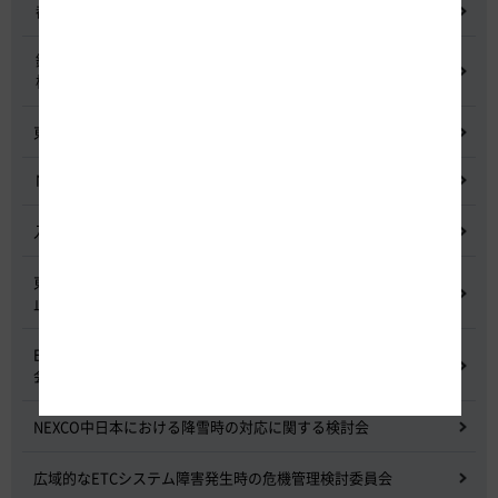
都市間高速道路料金割引検討会
鋼少数主桁橋の床版下面吹付コンクリートはく離・落下事象調査
検討委員会
東名高速道路宇利トンネル照明灯具落下事象調査検討会
NEXCO中日本グループの経営上の課題と取組み
入札に係る不正行為に関する調査及び再発防止のための委員会
東名高速道路 中吉田高架橋 塗装塗替え工事による火災事故再発防
止委員会
E20 中央道を跨ぐ橋梁の耐震補強工事施工不良に関する調査委員
会
NEXCO中日本における降雪時の対応に関する検討会
広域的なETCシステム障害発生時の危機管理検討委員会