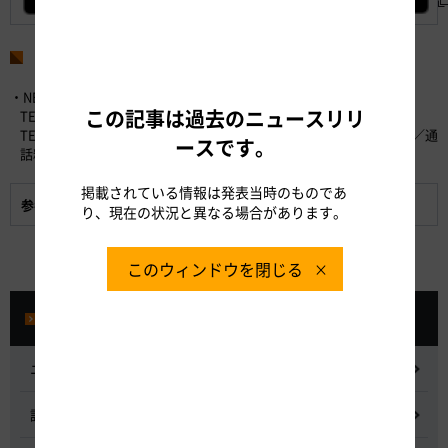
お問い合わせ先
・NEXCO中日本お客さまセンター （24時間365日対応）
この記事は過去のニュースリリ
TEL：0120-922-229 （フリーダイヤル）
TEL：052-223-0333 （フリーダイヤルがご利用になれないお客さま／通
ースです。
話料有料）
掲載されている情報は発表当時のものであ
参考資料
「みちラジ」のサービスと特徴
り、現在の状況と異なる場合があります。
このウィンドウを閉じる
プレスルーム
ニュースリリース
記者会見