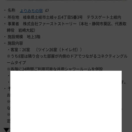
名称
よりみちの宿
所在地 岐阜県土岐市土岐ヶ丘4丁目5番3号 テラスゲート土岐内
事業者 株式会社ファーストストーリー（本社・静岡市葵区、代表取
締役 岩崎大起）
施設規模 地上3階
施設内容
・客室：26室 （ツイン26室（トイレ付））
※うち8室は隣り合った部屋が内側のドアでつながるコネクティングル
ームタイプ
※各階に24時間ご利用可能な共用シャワールームを併設
・飲食施設：レストラン（朝食のみ）
・駐車場：テラスゲート土岐の駐車場（550台）をご利用になれます。
予約方法
お電話（0572-55-1155）でご予約ください。
※ご予約は2月1日（月）から受付を開始します。
なお、2月11日（木）までは、10時から17時までの受付となります。
※準備が整い次第、宿泊予約サイトを開設する予定です（2月末予
定）。