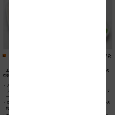
お客さまに安全・安心に「よりみちの宿」をご利用いた
だくために
「よりみちの宿」では、次の取組みをおこない、新型コロナウイルスの
感染拡大を予防する「新しい生活様式」に対応します。
人との接触を減らすことのできる自動精算機の導入
テーブル、座席などのソーシャルディスタンス確保や飛沫防止パーテ
ーションの設置
従業員の衛生管理の徹底を図るとともに定期的な施設内消毒作業の実
施