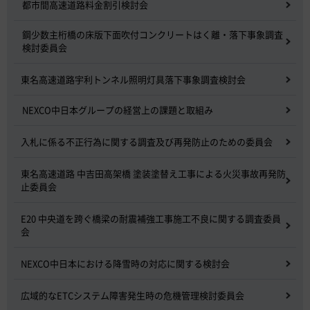
都市間高速道路料金割引検討会
鋼少数主桁橋の床版下面吹付コンクリートはく離・落下事象調査
検討委員会
東名高速道路宇利トンネル照明灯具落下事象調査検討会
NEXCO中日本グループの経営上の課題と取組み
入札に係る不正行為に関する調査及び再発防止のための委員会
東名高速道路 中吉田高架橋 塗装塗替え工事による火災事故再発防
止委員会
E20 中央道を跨ぐ橋梁の耐震補強工事施工不良に関する調査委員
会
NEXCO中日本における降雪時の対応に関する検討会
広域的なETCシステム障害発生時の危機管理検討委員会