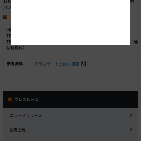
お客さまの安全を最優先に取組みを徹底していますので、安心してご利
用いただけます。
お問い合わせ先
・NEXCO中日本お客さまセンター （24時間365日対応）
TEL：0120-922-229 （フリーダイヤル）
TEL：052-223-0333 （フリーダイヤルがご利用になれないお客さま／通
話料有料）
参考資料
「テラスゲート土岐」概要
プレスルーム
ニュースリリース
記者会見