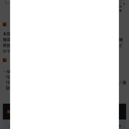
図3 橋梁の床版打替え概念図
今後の展開
本技術は、現在、特許出願中です。
橋梁の床版をリニューアルする新たな方法として、本技術による現場補
修技術の適用に向けた試験工事のための施工方法の検討や施工手順など
のマニュアルの整備を進め、早期の実用化を目指してまいります。
お問い合わせ先
・NEXCO中日本お客さまセンター （24時間365日対応）
TEL：0120-922-229 （フリーダイヤル）
TEL：052-223-0333 （フリーダイヤルがご利用になれないお客さま／通
話料有料）
プレスルーム
ニュースリリース