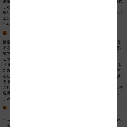
従来のSFRCより強度が高く、極めて緻密なセメント系材料を繊維で補強
したセメント系材料
※3
S
teel
F
iber
R
einforced
C
oncrete：コンクリートを鋼繊維で補強した
コンクリート
※4 鋼製の細い糸状の素材（図2）
開発の経緯
橋梁の床版をリニューアルする方法には、「床版全体を新たに取り換え
る方法」と、「床版上面を全面的に打ち換える方法」があり、橋梁の形
式や床版の劣化状況などにより工事方法を検討しています。
このうち、「床版上面を全面的に打ち換える方法」が適する橋梁では、
「UHPFRC」より強度の低い「SFRC」で補修する場合、耐荷力を高める
ために床版を厚くする必要があり、その影響により床版の重量が増加す
るため、橋梁下部工の補強や橋梁部の路面が高くなることで生じる段差
を擦り付ける工事が必要となる場合がありました。
これらの課題を解決するため、耐荷力の高い材料の「UHPFRC」を用いて
現場で打設できる技術の開発を、鹿島建設株式会社と共同で進めてきま
した。
本技術の特徴
工場で製作する床版の材料として使用されていた「UHPFRC」を、床
版の補修用として現場での打設を可能としたこと。