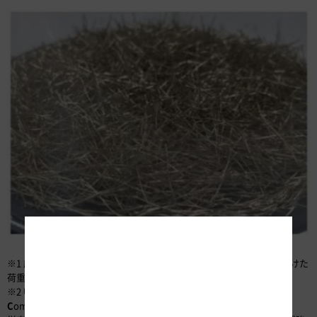
図2 鋼繊維
※1 床版：自動車などの荷重を受ける橋の床部分の部材のことで、受けた
荷重を橋桁に伝えます
※2
U
ltra
H
igh
P
erformance
F
iber
R
einforced cement-based
C
omposites