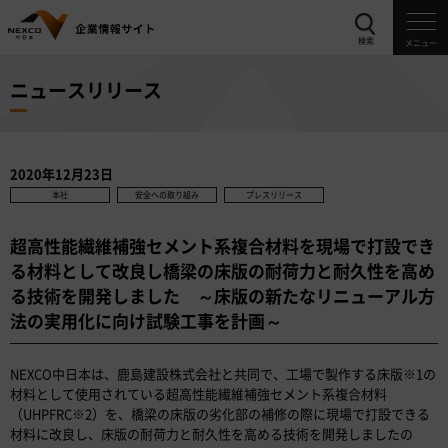
検索
メニュー
ニュースリリース
2020年12月23日
本社
安全への取り組み
プレスリリース
超高性能繊維補強セメント系複合材料を現場で打設でき
る材料として改良し橋梁の床版の耐荷力と耐久性を高め
る技術を開発しました ～床版の新たなリニューアル方
法の実用化に向け試験工事を計画～
NEXCO中日本は、鹿島建設株式会社と共同で、工場で製作する床版※1の
材料として使用されている超高性能繊維補強セメント系複合材料
（UHPFRC※2）を、橋梁の床版の劣化部の補修の際に現場で打設できる
材料に改良し、床版の耐荷力と耐久性を高める技術を開発しましたの