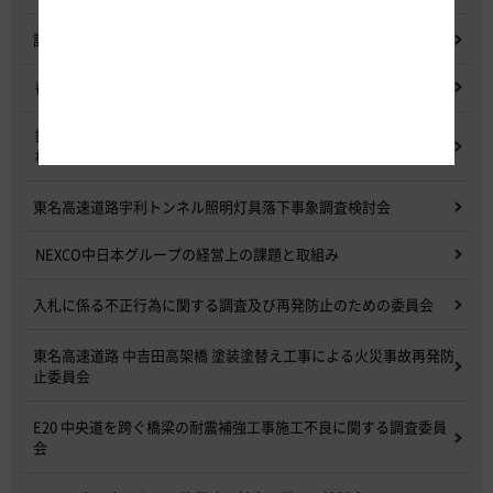
記者会見
都市間高速道路料金割引検討会
鋼少数主桁橋の床版下面吹付コンクリートはく離・落下事象調査
検討委員会
東名高速道路宇利トンネル照明灯具落下事象調査検討会
NEXCO中日本グループの経営上の課題と取組み
入札に係る不正行為に関する調査及び再発防止のための委員会
東名高速道路 中吉田高架橋 塗装塗替え工事による火災事故再発防
止委員会
E20 中央道を跨ぐ橋梁の耐震補強工事施工不良に関する調査委員
会