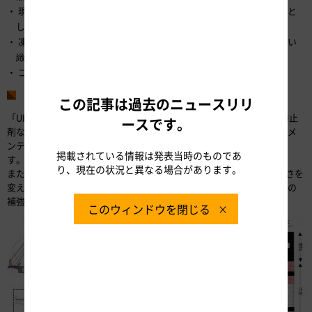
現場で「UHPFRC」の流動性を調整し、12%勾配までの整形を可能と
したこと。
凍結防止剤などによる塩分や水分の浸入に対し、「UHPFRC」の高い
緻密性により、床版が劣化しにくくしたこと。
コンクリート床版と鋼床版のいずれの補修にも適用できること。
本技術による効果
この記事は過去のニュースリリ
「UHPFRC」は材料の緻密性が従来の「SFRC」に比べて高く、凍結防止
ースです。
剤などによる塩分や水分の浸入が長期的に抑制されることで、床版のメ
ンテナンスコストが従来の3分の1程度に削減されることが期待されま
掲載されている情報は発表当時のものであ
す。
り、現在の状況と異なる場合があります。
また、「UHPFRC」で補修することにより耐荷力が高まり、床版の厚さを
変える必要がなくなるので、床版補修に伴い必要となる橋梁の下部工の
補強や、路面の段差解消工事に要するコストの削減が期待されます。
このウィンドウを閉じる