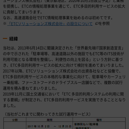
ューションズ株式会社｣（東京都港区、2020年10月1日設立予定）と業務
を提携し、ETCの情報処理事業を通じて、ETC多目的利用サービスの拡大
に貢献してまいります。
なお、高速道路会社でETC情報処理事業を始めるのは初めてです。
※
を参照
「ETCソリューションズ株式会社」の設立について
経緯
当社は、2013年6月14日に閣議決定された「世界最先端IT国家創造宣言」
の中で示された「駐車場等、高速道路以外の施設でもETC等のITS技術が
利用可能となる環境を整備し、利便性の向上を図る」という方針に基づ
き、ETC多目的利用サービスの拡大に向けて検討を進めてまいりました。
2017年以降、ETCソリューションズ株式会社の出資各社などと協働で、
ETC多目的利用サービスの本格的な事業化に向けて、駐車場やカーフェリ
ー乗船場、ファーストフードのドライブスルー店舗などで、複数の試行
運用を積み重ねてまいりました。
2019年11月に国土交通省において「ETC 多目的利用システムの利用に関
する要綱」が制定され、ETC多目的利用サービスを実施できることとなり
ました。
（当社がこれまでに関わってきた試行運用サービス）