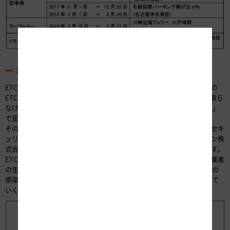
事業の内容
ETC多目的利用サービスの利用に際して、「高速道路会社は高速道路の
ETCに悪影響を及ぼさないよう、ETC情報の安全確保に必要な措置を取ら
なければならない」と「ETC 多目的利用システムの利用に関する要綱」
で定められています。
そのため、当社は試行運用で培った技術や経験を活かし、ETC情報のセキ
ュリティ管理を主たる役割として業務をおこない、ETCソリューション株
式会社と連携してETC多目的利用サービスの拡大に貢献してまいります。
ETC多目的利用サービスは、キャッシュレス化による利便性向上や事業者
の生産性向上に留まらず、接触機会の低減による新型コロナウイルスの
感染予防対策としても、今後の社会において非常に大きな役割を担って
いくものと考えています。