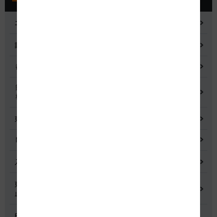
ニュースリリース
記者会見
都市間高速道路料金割引検討会
鋼少数主桁橋の床版下面吹付コンクリートはく離・落下事象調査
検討委員会
東名高速道路宇利トンネル照明灯具落下事象調査検討会
NEXCO中日本グループの経営上の課題と取組み
入札に係る不正行為に関する調査及び再発防止のための委員会
東名高速道路 中吉田高架橋 塗装塗替え工事による火災事故再発防
止委員会
E20 中央道を跨ぐ橋梁の耐震補強工事施工不良に関する調査委員