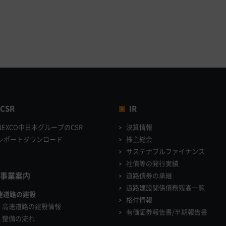
CSR
IR
NEXCO中日本グループのCSR
決算情報
レポートダウンロード
株主総会
サステナブルファイナンス
社債等の発行実績
事業案内
道路債券の承継
道路建設関係債務残高一覧
速道路の建設
格付情報
高速道路の建設情報
有価証券報告書/半期報告書
整備の流れ