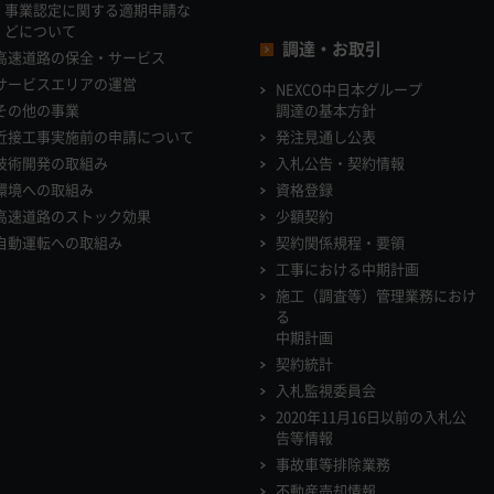
事業認定に関する適期申請な
どについて
調達・お取引
高速道路の保全・サービス
サービスエリアの運営
NEXCO中日本グループ
その他の事業
調達の基本方針
近接工事実施前の申請について
発注見通し公表
技術開発の取組み
入札公告・契約情報
環境への取組み
資格登録
高速道路のストック効果
少額契約
自動運転への取組み
契約関係規程・要領
工事における中期計画
施工（調査等）管理業務におけ
る
中期計画
契約統計
入札監視委員会
2020年11月16日以前の入札公
告等情報
事故車等排除業務
不動産売却情報