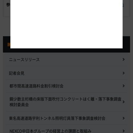
参考資料:
【別紙2】「速旅・岐阜県周遊ドライブプラン G割」の
詳細
プレスルーム
ニュースリリース
記者会見
都市間高速道路料金割引検討会
鋼少数主桁橋の床版下面吹付コンクリートはく離・落下事象調査
検討委員会
東名高速道路宇利トンネル照明灯具落下事象調査検討会
NEXCO中日本グループの経営上の課題と取組み