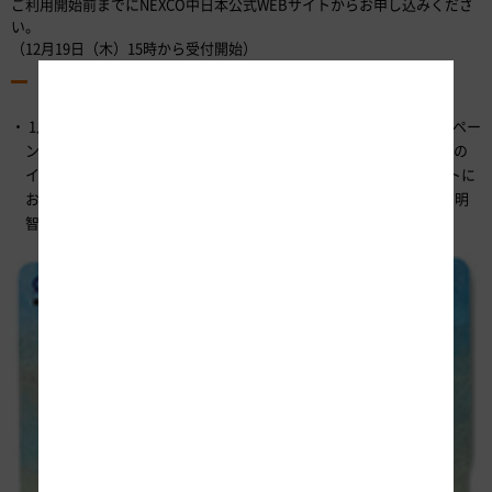
ご利用開始前までにNEXCO中日本公式WEBサイトからお申し込みくださ
い。
（12月19日（木）15時から受付開始）
（5）その他
1月8日から3月31日までの期間限定で「戦国ぎふ★ドライブキャンペー
ン」を開催いたします。岐阜県周遊ドライブプランで周遊エリア内の
インターチェンジ（出口）を3箇所以上ご利用いただき、アンケートに
お答えいただいた方の中から抽選で20名様に「岐阜県オリジナル 明
智光秀QUOカード（1,000円分）」が当たります。