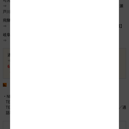
⇒ 飛騨清見IC・・・・・・【奥飛騨温泉郷（宿泊）】、【飛騨古川 瀬
戸川と白壁土蔵街】
飛騨清見IC
⇒ 岐阜各務原IC・・・・・【麒麟がくる 岐阜 大河ドラマ館、岐阜城】
岐阜各務原IC
⇒ 浜松西IC
通常料金 14,870円（ETC・普通車・平日昼間利用の場合）
⇒ 静岡西部エリア発着 岐阜県周遊コース料金 8,500円
6,370円 お得
（約43％割引）
お問い合わせ先
・NEXCO中日本お客さまセンター （24時間365日対応）
TEL：0120-922-229 （フリーダイヤル）
TEL：052-223-0333 （フリーダイヤルがご利用になれないお客さま／通
話料有料）
【別紙1】販売プラン・価格一覧表