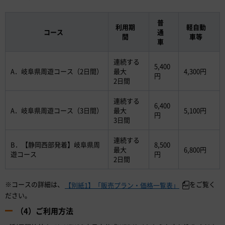
普
利用期
軽自動
コース
通
間
車等
車
連続する
5,400
A．岐阜県周遊コース（2日間）
最大
4,300円
円
2日間
連続する
6,400
A．岐阜県周遊コース（3日間）
最大
5,100円
円
3日間
連続する
B．【静岡西部発着】岐阜県周
8,500
最大
6,800円
遊コース
円
2日間
※コースの詳細は、
をご覧く
【別紙1】「販売プラン・価格一覧表」
ださい。
（4）ご利用方法