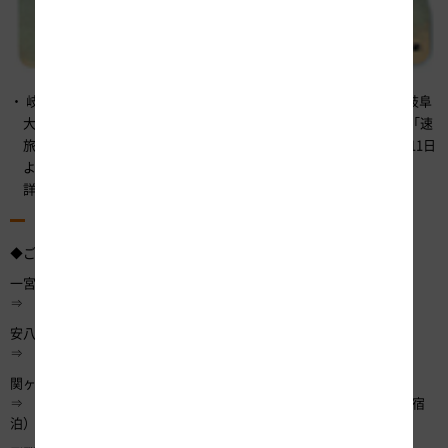
岐阜県中濃・東濃地方の高速道路定額乗り放題と、「麒麟がくる 岐阜
大河ドラマ館 入場券（大人2人）」などがセットになったお得な「速
旅・岐阜・明智光秀ゆかりの郷周遊ドライブプラン」も2020年1月11日
より実施いたします。ご旅程にあわせてご利用ください。
詳しくは、
NEXCO中日本公式WEBサイト
でご確認ください。
（6）お得なご利用例
◆ご利用例1 A．岐阜県周遊コース（2日間）の場合
一宮インターチェンジ（IC）
⇒ 安八スマートIC・・・・【千代保稲荷神社】
安八スマートIC
⇒ 関ヶ原IC・・・・・・・【関ケ原古戦場】
関ヶ原IC
⇒ 郡上八幡IC・・・・・・【郡上八幡の古い町並み】【下呂温泉（宿
泊）】【飛騨高山 宮川朝市、古い町並】