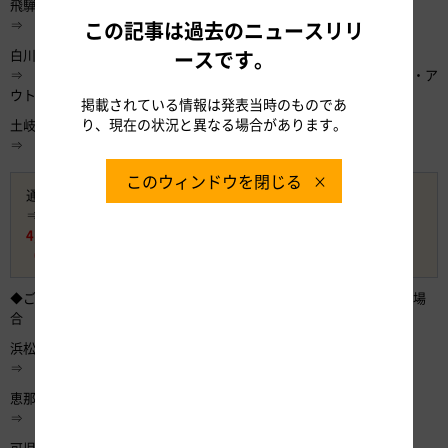
飛騨清見IC
⇒ 白川郷IC・・・・・・・【白川郷合掌造り集落】
この記事は過去のニュースリリ
ースです。
白川郷IC
⇒ 土岐南多治見IC・・・・【テラスゲート土岐】【土岐プレミアム・ア
ウトレット】
掲載されている情報は発表当時のものであ
り、現在の状況と異なる場合があります。
土岐南多治見IC
⇒ 一宮IC
このウィンドウを閉じる
通常料金 10,260円（ETC・普通車・平日昼間利用の場合）
⇒ 岐阜県周遊コース（2日間）料金 5,400円
4,860円 お得
（約47％割引）
◆ご利用例2 B．静岡西部エリア発着 岐阜県周遊コース（2日間）の場
合
浜松西IC
⇒ 恵那IC・・・・・・・・【麒麟がくる ぎふ恵那 大河ドラマ館】
恵那IC
⇒ 可児御嵩IC・・・・・・【麒麟がくる ぎふ可児 大河ドラマ館】
可児御嵩IC