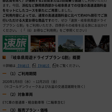
部区間を除く）が連続する2日間または3日間乗り放題
でご利用いただけ
ます。今回、
浜松など静岡県西部から岐阜県までの往復の高速道路料金
をセットにしたコースを新たにご用意
しました。
ご利用内容によっては、通常の高速道路料金に比べて約40%割引でご旅
行いただける大変お得な商品です
ので、ぜひ「速旅・岐阜県周遊ドライ
ブプラン Ｇ割」をご利用いただき、四季折々の岐阜を巡る旅にお出かけ
ください。（「（6）お得なご利用例」をご参照ください）
『岐阜県周遊ドライブプラン G割』概要
※詳細は
をご覧ください。
【別紙1】
【別紙2】
（1）ご利用期間
2020年1月8日（水）～12月25日（金）
（※ゴールデンウィークおよびお盆の交通混雑期を除く）
（2）対象車両
ETC車の普通車・軽自動車等（二輪車含む）
（3）販売プラン・価格