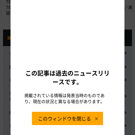
TEL：0120-922-229 （フリーダイヤル）
TEL：052-223-0333 （フリーダイヤルがご利用になれないお客さま／通
話料有料）
プレスルーム
ニュースリリース
記者会見
この記事は過去のニュースリリ
都市間高速道路料金割引検討会
ースです。
鋼少数主桁橋の床版下面吹付コンクリートはく離・落下事象調査
掲載されている情報は発表当時のものであ
検討委員会
り、現在の状況と異なる場合があります。
東名高速道路宇利トンネル照明灯具落下事象調査検討会
このウィンドウを閉じる
NEXCO中日本グループの経営上の課題と取組み