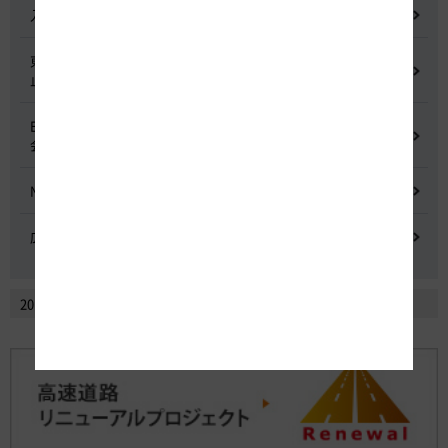
入札に係る不正行為に関する調査及び再発防止のための委員会
東名高速道路 中吉田高架橋 塗装塗替え工事による火災事故再発防
止委員会
E20 中央道を跨ぐ橋梁の耐震補強工事施工不良に関する調査委員
会
NEXCO中日本における降雪時の対応に関する検討会
広域的なETCシステム障害発生時の危機管理検討委員会
2014年2月以前のニュースリリースを見る