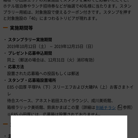
ホテル宿泊券やランチ招待券などが抽選で40名様に当たります。スタン
プラリー用紙は、対象施設で使えるクーポン付きです。スタンプを押す
と対象施設の「40」にまつわるトリビアが現れます。
実施期間等
スタンプラリー実施期間
2019年10月12日（土） ～ 2019年12月15日（日）
プレゼント応募申込期間
同上 （郵送の場合は、12月31日（火）消印有効）
応募方法
設置された応募箱への投函もしくは郵送
スタンプ・応募箱設置場所
E85 小田厚 平塚PA（下）スリーエフおよび大磯PA（上）お客さまトイ
レ
待合スペース、アネスト岩田スカイラウンジ、成川美術館、
箱根ラリック美術館、鈴廣かまぼこの里（詳細は
参照）
別紙チラシ
※E85 小田厚には、応募箱は設置されておりません。
主催・共催
主催
中日本高速道路株式会社 東京支社