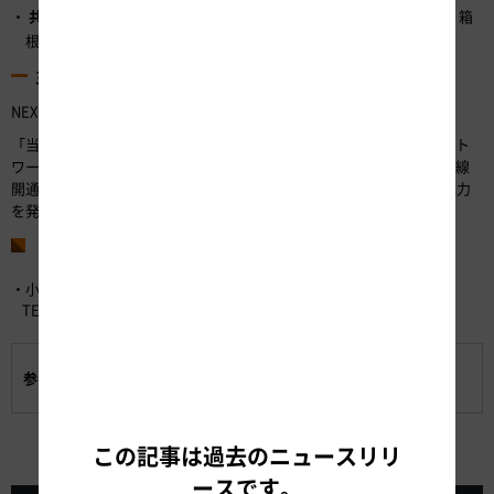
共催
アネスト岩田ターンパイク箱根、小田原鈴廣、成川美術館、箱
根ラリック美術館（50音順）
主催者コメント
NEXCO中日本東京支社長 中井俊雄 コメント
「当社は、沿線地域の自治体や企業の皆さまと連携して高速道路ネット
ワークを活かした地域活性化に取り組んでいます。小田原厚木道路全線
開通40周年を機に、スタンプラリーを通じて箱根・小田原エリアの魅力
を発見していただきたく、ぜひお出かけください。」
お問い合わせ先
・小田原厚木道路40周年企画スタンプラリー事務局
TEL：0465-23-0381（9:00～17:00）
「箱根・小田原の『40』を巡るスタンプラリー」チラ
参考資料:
シ
この記事は過去のニュースリリ
ースです。