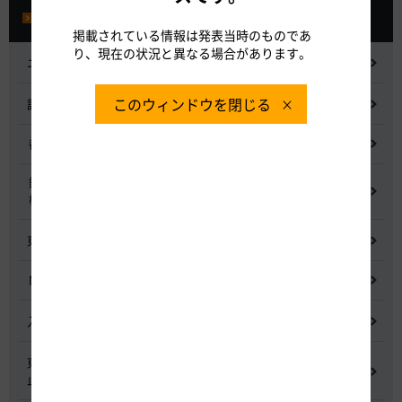
プレスルーム
掲載されている情報は発表当時のものであ
り、現在の状況と異なる場合があります。
ニュースリリース
このウィンドウを閉じる
記者会見
都市間高速道路料金割引検討会
鋼少数主桁橋の床版下面吹付コンクリートはく離・落下事象調査
検討委員会
東名高速道路宇利トンネル照明灯具落下事象調査検討会
NEXCO中日本グループの経営上の課題と取組み
入札に係る不正行為に関する調査及び再発防止のための委員会
東名高速道路 中吉田高架橋 塗装塗替え工事による火災事故再発防
止委員会