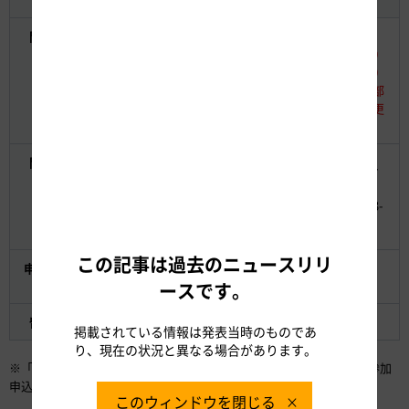
開催日時
8月23日(金)
【第1部】13:30～15:00
8月21日(水) 14:30～
【第2部】16:00～17:30
16:00
※申込者多数のため二部
制とし、開催時間を変更
しました
開催場所
JPタワー名古屋ホー
新東京ビル 7階セミナ
ル＆カンファレンス
ールーム
名古屋市中村区名駅
東京都千代田区丸の内3-
1-1-1 KITTE 名古屋 3
3-1 新東京ビル 7階
階
この記事は過去のニュースリリ
申し込み方
※
「公募説明会参加申込書」
を送付願います。
法
ースです。
留意事項
当日、マスコミ取材の可能性があります
掲載されている情報は発表当時のものであ
り、現在の状況と異なる場合があります。
※「会則」、「イノベーション交流会 入会申込書」、「公募説明会参加
申込書」は、当社公式WEBサイトに掲出します。
このウィンドウを閉じる