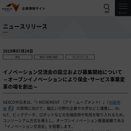
検索
メニュー
ニュースリリース
2019年07月24日
本社
安全への取り組み
プレスリリース
イノベーション交流会の設立および募集開始について
～オープンイノベーションにより保全･サービス事業変
革の場を創出～
NEXCO中日本は、｢i-MOVEMENT （アイ・ムーブメント）｣（
別紙参
）の実現に向けて、幅広い分野の企業や大学などと連携し、AI、
照
IoT、ビッグデータ、ロボットなどの先端技術や知見を取り入れるため、
コンソーシアム方式を導入し、オープンイノベーション推進組織である
「イノベーション交流会」を設置します。