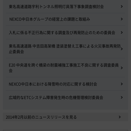
東名高速道路宇利トンネル照明灯具落下事象調査検討会
NEXCO中日本グループの経営上の課題と取組み
入札に係る不正行為に関する調査及び再発防止のための委員会
東名高速道路 中吉田高架橋 塗装塗替え工事による火災事故再発防
止委員会
E20 中央道を跨ぐ橋梁の耐震補強工事施工不良に関する調査委員
会
NEXCO中日本における降雪時の対応に関する検討会
広域的なETCシステム障害発生時の危機管理検討委員会
2014年2月以前のニュースリリースを見る