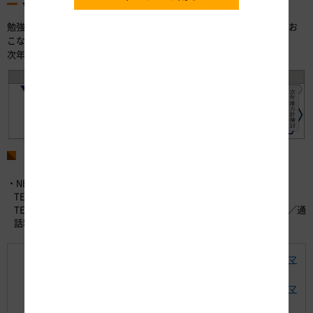
今後の予定
勉強会を通じて実証メニューを検討し、決定したテーマで実証活動をお
こなう予定です。
次年度以降の方針は進捗状況などを踏まえ、交流会で検討します。
お問い合わせ先
・NEXCO中日本お客さまセンター （24時間365日対応）
TEL：0120-922-229 （フリーダイヤル）
TEL：052-223-0333 （フリーダイヤルがご利用になれないお客さま／通
話料有料）
【別紙】次世代技術を活用した革新的な高速道路保全マ
ネジメント（i-MOVEMENT）
【別紙】次世代技術を活用した革新的な高速道路保全マ
ネジメント（i-MOVEMENT）A3版