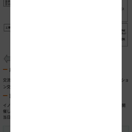
応募対象者および応募方法について
※
交流会の目的、会則
にご賛同いただいた応募希望者は、「イノベーショ
※
ン交流会 入会申込書」
に記載のうえ、お申し込みください。
説明会の開催について
イノベーション交流会に関心のある方への説明会を、名古屋と東京で開
催します。
当日のご取材につきましては、あらためてお知らせします。
名古屋会場
東京会場