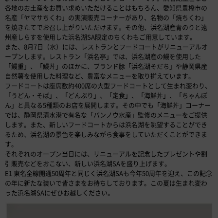
各地のお土産をお買い求めいただけることはもちろん、愛知県豊橋市の
名産「ヤマサちくわ」の実演販売コーナーがあり、名物の「焼ちくわ」
を焼きたてでお召し上がりいただけます。その他、浜名湖産青のりと遠
州産しらすを使用した浜名湖SA限定のちくわもご用意しています。
また、8月7日（水）には、レストランとフードコートがリニューアルオ
ープンします。レストラン「浜名亭」では、浜名湖産の鰻を使用した
「鰻重」、「鰻丼」のほかに、ブランド豚「浜名湖そだち」や静岡県産
自然薯を使用した料理など、豊富なメニューを取り揃えています。
フードコートは座席数約400席の大型フードコートとして生まれ変わり、
「うどん・そば」、「どんぶり」、「定食」、「海鮮丼」、「ちゃんぽ
ん」と異なる5種類のお店を展開します。その中でも「海鮮丼」コーナー
では、静岡県清水港で有名な「バンノウ水産」監修のメニューをご提供
します。また、新しいフードコートからは浜名湖を眺望することができ
るため、浜名湖の景色を楽しみながら食事をしていただくことができま
す。
それぞれのオープン当日には、リニューアルを記念したプレゼントや割
引販売などをおこない、新しい浜名湖SAを盛り上げます。
E1 東名全線開通50周年と同じく浜名湖SAも今年50周年を迎え、この記念
の年に新たな装いで皆さまをお待ちしております。この夏は生まれ変わ
った浜名湖SAにぜひお越しください。