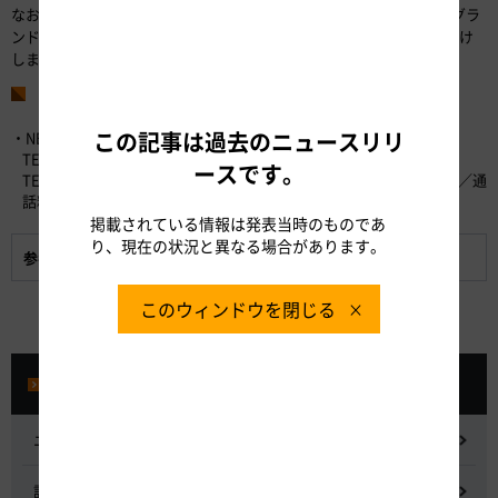
なお、浜名湖SAは今後もリニューアル工事を進め、2019年12月頃にグラ
ンドオープンを予定しています。リニューアル工事中はご迷惑をおかけ
しますが、新しく進化する浜名湖SAにご期待ください。
お問い合わせ先
この記事は過去のニュースリリ
・NEXCO中日本お客さまセンター （24時間365日対応）
TEL：0120-922-229 （フリーダイヤル）
ースです。
TEL：052-223-0333 （フリーダイヤルがご利用になれないお客さま／通
話料有料）
掲載されている情報は発表当時のものであ
り、現在の状況と異なる場合があります。
参考資料:
浜名湖SAの概要
このウィンドウを閉じる
プレスルーム
ニュースリリース
記者会見