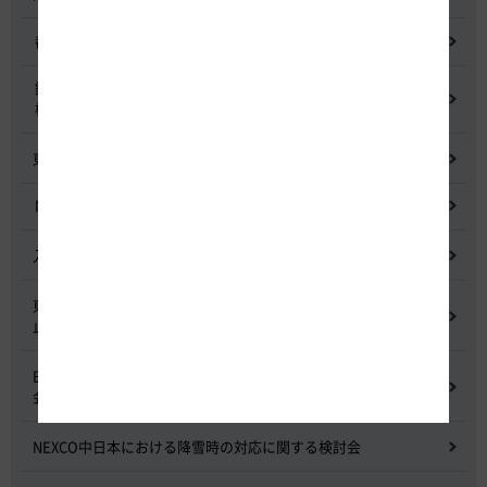
都市間高速道路料金割引検討会
鋼少数主桁橋の床版下面吹付コンクリートはく離・落下事象調査
検討委員会
東名高速道路宇利トンネル照明灯具落下事象調査検討会
NEXCO中日本グループの経営上の課題と取組み
入札に係る不正行為に関する調査及び再発防止のための委員会
東名高速道路 中吉田高架橋 塗装塗替え工事による火災事故再発防
止委員会
E20 中央道を跨ぐ橋梁の耐震補強工事施工不良に関する調査委員
会
NEXCO中日本における降雪時の対応に関する検討会