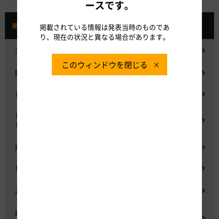
ースです。
プレスルーム
掲載されている情報は発表当時のものであ
り、現在の状況と異なる場合があります。
ニュースリリース
このウィンドウを閉じる
記者会見
都市間高速道路料金割引検討会
鋼少数主桁橋の床版下面吹付コンクリートはく離・落下事象調査
検討委員会
東名高速道路宇利トンネル照明灯具落下事象調査検討会
NEXCO中日本グループの経営上の課題と取組み
入札に係る不正行為に関する調査及び再発防止のための委員会
東名高速道路 中吉田高架橋 塗装塗替え工事による火災事故再発防