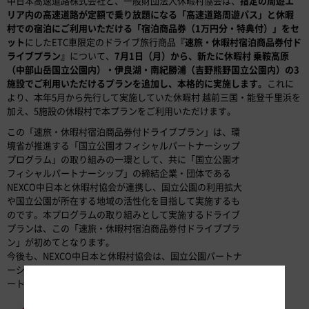
中日本高速道路株式会社と、一般財団法人休暇村協会は、
指定の周遊エ
リア内の高速道路が定額で乗り放題になる「高速道路周遊パス」と休暇
村での宿泊にご利用いただける「宿泊商品券（1万円分・特典付）」をセ
ット
にしたETC車限定のドライブ旅行商品
『速旅・休暇村宿泊商品券付ド
ライブプラン』
について、
7月1日（月）から、新たに休暇村 乗鞍高原
（中部山岳国立公園内）・伊良湖・南紀勝浦（吉野熊野国立公園内）の3
施設でご利用いただけるプランを追加し、本格的に実施します。
これに
より、本年5月から先行して実施していた休暇村 越前三国・能登千里浜を
加え、5施設の休暇村で本プランをご利用いただけます。
この「速旅・休暇村宿泊商品券付ドライブプラン」は、環
境省が推進する「国立公園オフィシャルパートナーシップ
プログラム」の取り組みの一環として、共に「国立公園オ
フィシャルパートナーシップ」の締結企業・団体である
NEXCO中日本と休暇村協会が連携し、国立公園の利用拡大
や国立公園が所在する地域の活性化を目指して実施するも
のです。本プログラムの取り組みとして実施するドライブ
プランは、この「速旅・休暇村宿泊商品券付ドライブプラ
ン」が初めてとなります。
今後も、NEXCO中日本と休暇村協会は、国立公園パートナ
ーシップ締結企業・団体として相互に連携し、国立公園パ
ートナーシッププログラムに取り組んでまいります。