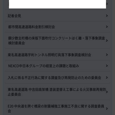
ニュースリリース
記者会見
都市間高速道路料金割引検討会
鋼少数主桁橋の床版下面吹付コンクリートはく離・落下事象調査
検討委員会
東名高速道路宇利トンネル照明灯具落下事象調査検討会
NEXCO中日本グループの経営上の課題と取組み
入札に係る不正行為に関する調査及び再発防止のための委員会
東名高速道路 中吉田高架橋 塗装塗替え工事による火災事故再発防
止委員会
E20 中央道を跨ぐ橋梁の耐震補強工事施工不良に関する調査委員
会