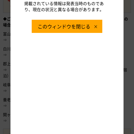
掲載されている情報は発表当時のものであ
（約42％割引）
り、現在の状況と異なる場合があります。
◆
ご利用例2 B．金沢・富山エリア発着 岐阜県周遊コース（2日間）の
場合
このウィンドウを閉じる
富山IC
⇒ 白川郷IC・・・・・【白川郷】
白川郷IC
⇒ 郡上八幡IC・・・・【郡上八幡の古い町並み】
郡上八幡IC
⇒ 岐阜各務原IC・・・【川原町散策】【鵜飼見学】【長良川温泉（宿
泊）】
岐阜各務原IC
⇒ 養老IC・・・・・・【養老の滝】
養老IC
⇒ 関ヶ原IC・・・・・【関ヶ原古戦場】
関ヶ原IC
⇒ 富山IC