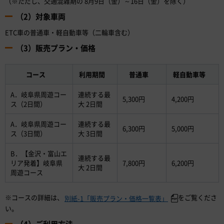
（※ただし、交通混雑期の 8月9日（金）～16日（金）を除く）
（2）対象車両
ETC車の普通車・軽自動車等（二輪車含む）
（3）販売プラン・価格
コース
利用期間
普通車
軽自動車等
A．岐阜県周遊コー
連続する最
5,300円
4,200円
ス（2日間）
大 2日間
A．岐阜県周遊コー
連続する最
6,300円
5,000円
ス（3日間）
大 3日間
B．【金沢・富山エ
連続する最
リア発着】岐阜県
7,800円
6,200円
大 2日間
周遊コース
※コースの詳細は、
をご覧くださ
別紙-1「販売プラン・価格一覧表」
い。
（4）ご利用方法