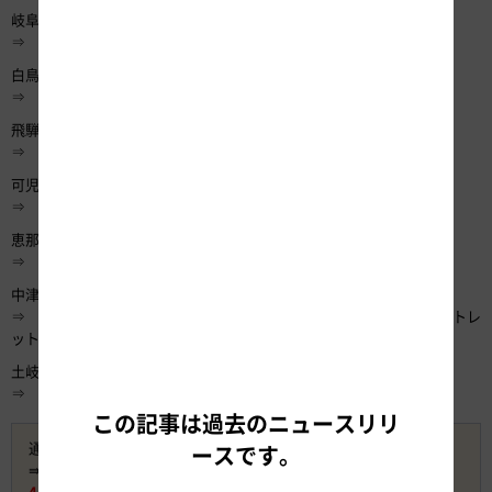
岐阜各務原IC
⇒ 白鳥IC・・・・・【清流長良川あゆパーク】
白鳥IC
⇒ 飛騨清見IC・・・【高山（宿泊）】【宮川朝市】【古い町並】
飛騨清見IC
⇒ 可児御嵩IC・・・【花フェスタ記念公園】
可児御嵩IC
⇒ 恵那IC・・・・・【恵那峡（泊）】
恵那IC
⇒ 中津川IC・・・・【馬籠宿】
中津川IC
⇒ 土岐南多治見IC・【テラスゲート土岐】【土岐プレミアム・アウトレ
ット】
土岐南多治見IC
⇒ 一宮IC
この記事は過去のニュースリリ
通常料金：10,930円 （ETC・普通車・平日昼間利用の場合）
ースです。
⇛ 岐阜県周遊コース（3日間）料金 6,300円
4,630円 お得