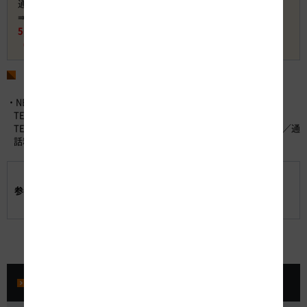
通常料金：13,200円 （ETC・普通車・平日昼間利用の場合）
⇛ 金沢・富山エリア発着 岐阜県周遊コース料金 7,800円
5,400円 お得
（約41％割引）
お問い合わせ先
・NEXCO中日本お客さまセンター （24時間365日対応）
TEL：0120-922-229 （フリーダイヤル）
TEL：052-223-0333 （フリーダイヤルがご利用になれないお客さま／通
話料有料）
「販売プラン・価格一覧表」
参考資料:
「速旅『快走G（ギフ）割！岐阜県周遊ドライブプラ
ン』」の詳細
プレスルーム