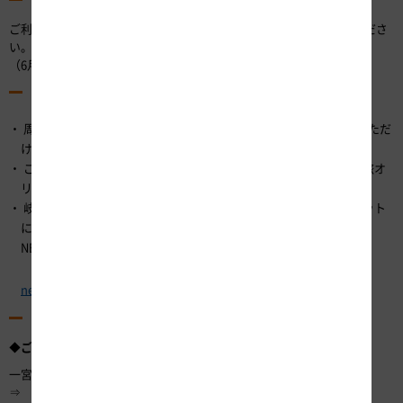
ご利用開始前までにNEXCO中日本公式WEBサイトからお申し込みくださ
い。
（6月20日（木）15時より受付開始）
（5）その他
周遊エリア内のSA・PA（一部を除く）でうれしい特典をご利用いただ
けます！
ご利用後のアンケートにお答えいただいた方の中から抽選で、速旅オ
リジナルQUOカードをプレゼントいたします！
岐阜県内の観光施設のご利用券やお買物券と高速道路の割引がセット
になったお得なドライブプランも販売しております。詳しくは、
NEXCO中日本公式WEBサイトをご覧ください。
▽NEXCO中日本公式WEBサイト
https://hayatabi.c-
nexco.co.jp/
（6）お得なご利用例
◆
ご利用例1 A．岐阜県周遊コース（3日間）の場合
一宮インターチェンジ（IC）
⇒ 岐阜各務原IC・・【岐阜かかみがはら航空宇宙博物館】