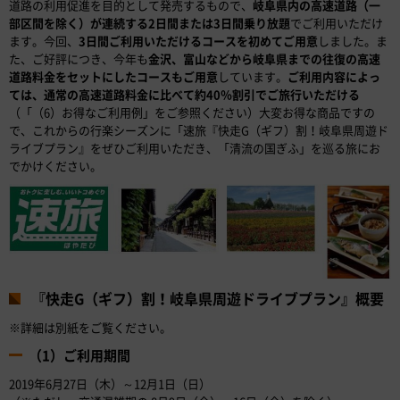
道路の利用促進を目的として発売するもので、
岐阜県内の高速道路（一
部区間を除く）が連続する2日間または3日間乗り放題
でご利用いただけ
ます。今回、
3日間ご利用いただけるコースを初めてご用意
しました。ま
た、ご好評につき、今年も
金沢、富山などから岐阜県までの往復の高速
道路料金をセットにしたコースもご用意
しています。
ご利用内容によっ
ては、通常の高速道路料金に比べて約40％割引でご旅行いただける
（「（6）お得なご利用例」をご参照ください）大変お得な商品ですの
で、これからの行楽シーズンに「速旅『快走G（ギフ）割！岐阜県周遊ド
ライブプラン』をぜひご利用いただき、「清流の国ぎふ」を巡る旅にお
でかけください。
『快走G（ギフ）割！岐阜県周遊ドライブプラン』概要
※詳細は別紙をご覧ください。
（1）ご利用期間
2019年6月27日（木）～12月1日（日）