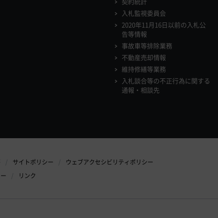
契約統計
入札監視委員会
2020年11月16日以前の入札公
告等情報
事故車等排除業務
不動産売却情報
維持修繕等業務
入札談合等の不正行為に関する
通報・相談先
等
サイトポリシー
ウェブアクセシビリティポリシー
シー
リンク