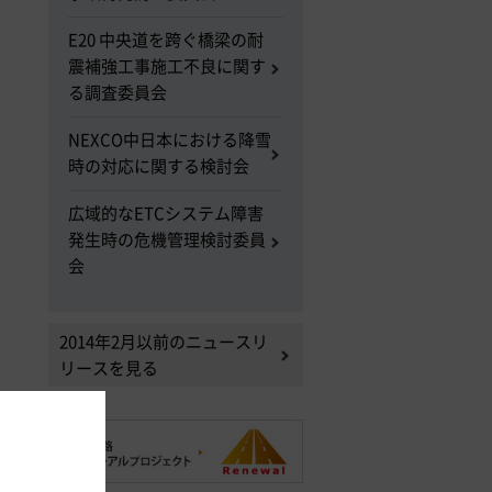
E20 中央道を跨ぐ橋梁の耐
震補強工事施工不良に関す
る調査委員会
NEXCO中日本における降雪
時の対応に関する検討会
広域的なETCシステム障害
発生時の危機管理検討委員
会
2014年2月以前のニュースリ
リースを見る
。