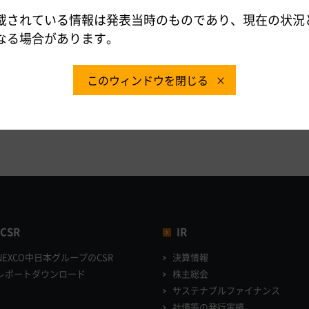
載されている情報は発表当時のものであり、現在の状況
なる場合があります。
保全・サービスセンター
7：30）
このウィンドウを閉じる
CSR
IR
NEXCO中日本グループのCSR
決算情報
レポートダウンロード
株主総会
サステナブルファイナンス
社債等の発行実績