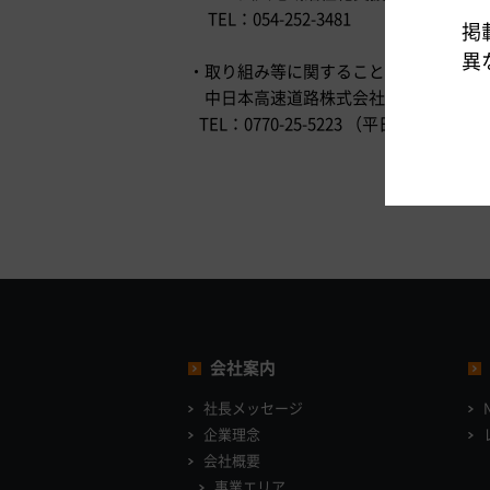
TEL：054-252-3481
掲
異
・取り組み等に関すること
中日本高速道路株式会社金沢支社敦賀
TEL：0770-25-5223 （平日 9：00～1
会社案内
社長メッセージ
企業理念
会社概要
事業エリア