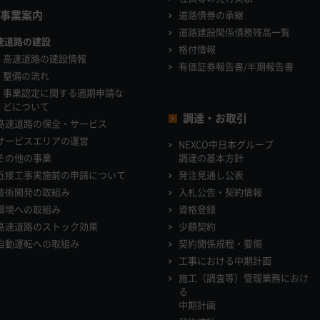
事業案内
道路債券の承継
道路建設関係債務残高一覧
速道路の建設
格付情報
高速道路の建設情報
有価証券報告書/半期報告書
整備の流れ
事業認定に関する適期申請な
どについて
調達・お取引
高速道路の保全・サービス
サービスエリアの運営
NEXCO中日本グループ
その他の事業
調達の基本方針
近接工事実施前の申請について
発注見通し公表
技術開発の取組み
入札公告・契約情報
環境への取組み
資格登録
高速道路のストック効果
少額契約
自動運転への取組み
契約関係規程・要領
工事における中期計画
施工（調査等）管理業務におけ
る
中期計画