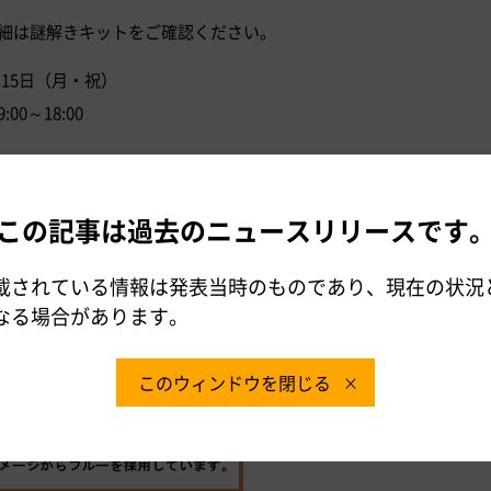
詳細は謎解きキットをご確認ください。
月15日（月・祝）
0～18:00
り･下り）、富士川SA（上り･下り）、 牧之原SA（上り･下り）、浜
この記事は過去のニュースリリースです
）
載されている情報は発表当時のものであり、現在の状況
なる場合があります。
018年4月25日から6月1日まで実施したお客さま投票で決定しまし
きます。
このウィンドウを閉じる