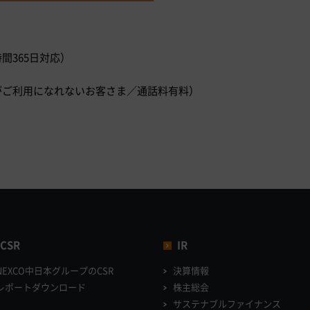
時間365日対応）
）
ダイヤルがご利用になれないお客さま／通話料有料）
CSR
IR
NEXCO中日本グループのCSR
決算情報
レポートダウンロード
株主総会
サステナブルファイナンス