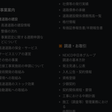
社債等の発行実績
事業案内
道路債券の承継
道路建設関係債務残高一覧
速道路の建設
格付情報
高速道路の建設情報
有価証券報告書/半期報告書
整備の流れ
事業認定に関する適期申請な
どについて
調達・お取引
高速道路の保全・サービス
サービスエリアの運営
NEXCO中日本グループ
その他の事業
調達の基本方針
近接工事実施前の申請について
発注見通し公表
技術開発の取組み
入札公告・契約情報
環境への取組み
資格登録
高速道路のストック効果
少額契約
自動運転への取組み
契約関係規程・要領
工事における中期計画
施工（調査等）管理業務におけ
る
中期計画