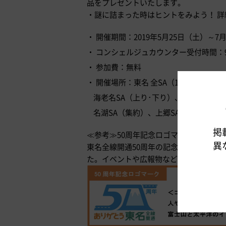
品をプレゼントいたします。
・謎に詰まった時はヒントをみよう！ 
開催期間：2019年5月25日（土）～7
コンシェルジュカウンター受付時間：9:0
参加費：無料
開催場所：東名 全SA（11エリア）
海老名SA（上り･下り）、足柄SA（上
名湖SA（集約）、上郷SA（上り･下り
掲
≪参考≫50周年記念ロゴマークについて
異
東名全線開通50周年の記念ロゴマークは2
た。イベントや広報物などで使用してい