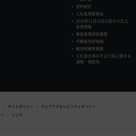
契約統計
入札監視委員会
2020年11月16日以前の入札公
告等情報
事故車等排除業務
不動産売却情報
維持修繕等業務
入札談合等の不正行為に関する
通報・相談先
等
サイトポリシー
ウェブアクセシビリティポリシー
シー
リンク