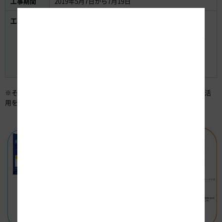
工事期間
2019年5月7日から7月19日
工事概要
（1）平塚本線料金所から大磯インターチェンジ
（IC）間で昼夜連続・対面通行規制
（2）小田原西ICの箱根方面から厚木方面へ向かうラ
ンプウェイ閉鎖
（3）小田原東ICから荻窪IC間で昼夜連続・車線規制
詳細はこちら
※その他のリニューアル工事については、今回の検証結果を踏まえて活
用を検討します。