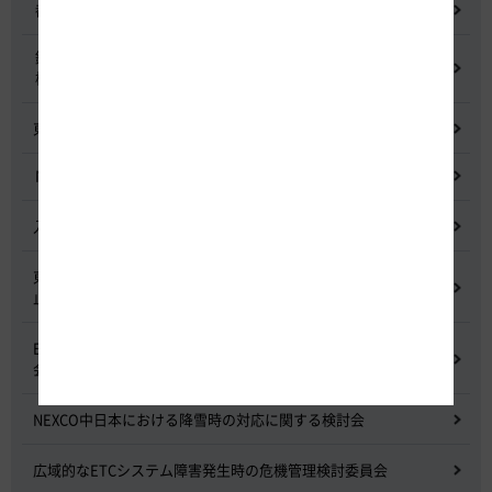
都市間高速道路料金割引検討会
鋼少数主桁橋の床版下面吹付コンクリートはく離・落下事象調査
検討委員会
東名高速道路宇利トンネル照明灯具落下事象調査検討会
NEXCO中日本グループの経営上の課題と取組み
入札に係る不正行為に関する調査及び再発防止のための委員会
東名高速道路 中吉田高架橋 塗装塗替え工事による火災事故再発防
止委員会
E20 中央道を跨ぐ橋梁の耐震補強工事施工不良に関する調査委員
会
NEXCO中日本における降雪時の対応に関する検討会
広域的なETCシステム障害発生時の危機管理検討委員会