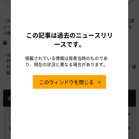
＜実証実験の概要＞
（※1）行動変容技術とは、ユーザーの意思決定の非合理性（希少性に弱
い・権威に弱いなど）を心理効果として定量的に扱うコミュニケーショ
ン技術です。
この記事は過去のニュースリリ
お問い合わせ先
ースです。
・NEXCO中日本お客さまセンター （24時間365日対応）
掲載されている情報は発表当時のものであ
TEL：0120-922-229 （フリーダイヤル）
り、現在の状況と異なる場合があります。
TEL：052-223-0333 （フリーダイヤルがご利用になれないお客さま／通
話料有料）
このウィンドウを閉じる
プレスルーム
ニュースリリース
記者会見