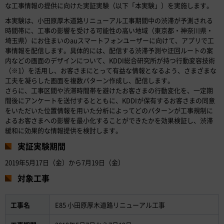
な工事情報の提供に向けた実証実験（以下「本実験」）を実施します。
本実験は、小田原厚木道路リニューアル工事期間中の渋滞が予測される
時間帯に、工事の影響を受ける可能性の高い地域（東京都・神奈川県・
埼玉県）にお住まいのauスマートフォンユーザーに向けて、アプリで工
事情報を配信します。具体的には、配信する渋滞予測や迂回ルートの案
内などの画面のデザインについて、KDDI総合研究所が持つ行動変容技術
（※1）を活用し、お客さまにとって有益な情報となるよう、さまざまな
工夫を凝らした画面を複数パターン作成し、配信します。
さらに、工事区間や渋滞時間帯を避けたお客さまの行動変化を、一定期
間後にアンケートを送付するとともに、KDDIが保有するお客さまの同意
をいただいた位置情報を用いた分析によってどのパターンが工事規制に
よるお客さまへの影響を最小化することができたかを効果検証し、渋滞
緩和に効果的な情報提供を検討します。
実証実験期間
2019年5月17日（金）から7月19日（金）
対象工事
工事名
E85 小田原厚木道路リニューアル工事