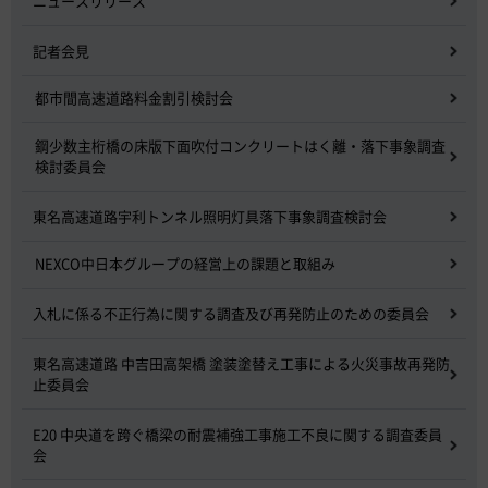
ニュースリリース
記者会見
都市間高速道路料金割引検討会
鋼少数主桁橋の床版下面吹付コンクリートはく離・落下事象調査
検討委員会
東名高速道路宇利トンネル照明灯具落下事象調査検討会
NEXCO中日本グループの経営上の課題と取組み
入札に係る不正行為に関する調査及び再発防止のための委員会
東名高速道路 中吉田高架橋 塗装塗替え工事による火災事故再発防
止委員会
E20 中央道を跨ぐ橋梁の耐震補強工事施工不良に関する調査委員
会