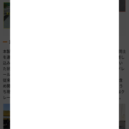
取り外し作業工程と効果
本製品の取り外しは、写真-5のように最初にガードレールのブロック同士
を連結しているピンを引き抜きます（作業ステップ1）。次に支柱の差し
込み管を引き抜き、その状態で差し込み管を回転することで、引き抜い
た状態を保持します（作業ステップ2）。これによって、人力でガードレ
ールの移動が可能となります（作業ステップ3）。
従来の中央分離帯開口部用ガードレールでは、クレーンなどの手配を含
め開口部1箇所（約50m）分のガードレールの取り外しに4時間程度（う
ち現場での取り外し作業は1時間程度）必要だったところ、本製品ではク
レーンや工具が不要なため、15分程度で取り外しが可能となりました。