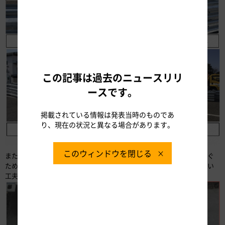
この記事は過去のニュースリリ
ースです。
掲載されている情報は発表当時のものであ
り、現在の状況と異なる場合があります。
このウィンドウを閉じる
また、長期間の使用によりサヤ管の中に土砂が詰まってしまうのを防ぐ
ために、サヤ管キャップを取り付けて土砂がサヤ管の中に入り込まない
工夫を施しています（写真-6）。