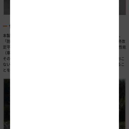
性能確認
本製品は、通常時は中央分離帯のガードレールとして使用されるため、
「防護柵の設置基準」（平成10年11月5日付建設省道路局長通達、最終改
定平成16年3月31日） に規定されている車両用防護柵（分離帯用）の性能
（車両の逸脱防止性能等）を満足する必要があります。
その性能を確認するために、実車（大型･小型）を用いた衝突実験をおこ
ない、車両用防護柵種別Am（たわみ性防護柵）の基準を満足しているこ
とを確認しました（写真-7）。