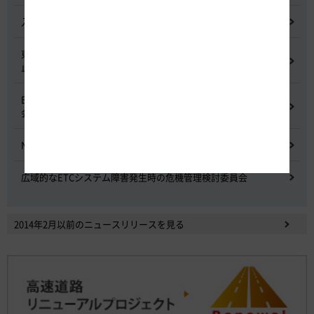
入札に係る不正行為に関する調査及び再発防止のための委員会
東名高速道路 中吉田高架橋 塗装塗替え工事による火災事故再発防
止委員会
E20 中央道を跨ぐ橋梁の耐震補強工事施工不良に関する調査委員
会
NEXCO中日本における降雪時の対応に関する検討会
広域的なETCシステム障害発生時の危機管理検討委員会
2014年2月以前のニュースリリースを見る