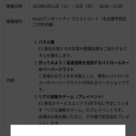
開催日時：
2019年5月11日（土）・12日（日） 10:00～17:00
mozoワンダーシティ ウエストコート（名古屋市西区
開催場所：
二方町40番）
パネル展
E1 東名の昔と今の写真や整備効果をご紹介するパ
ネルを展示します。
作ってみよう！高速道路を巡回するパトロールカー
のペーパークラフト
ご来場のお子さまを対象とした、黄色いパトロール
内容：
カーのペーパークラフトが作れるワークショップで
す。
リアル謎解きゲーム（プレイベント）
E1 東名のサービスエリアで5月下旬に予定していま
す「リアル謎解きゲーム」のプレイベントです。
会場内の謎を解いた方に、その場で記念品をプレゼ
ントします。