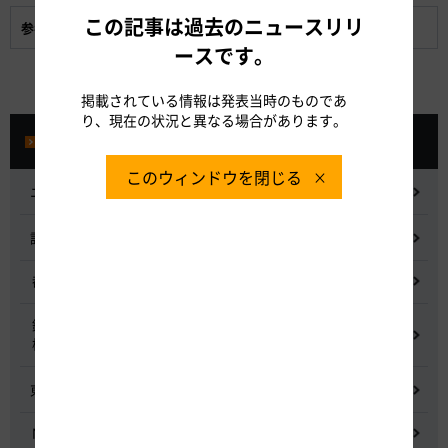
この記事は過去のニュースリリ
参考資料:
全線開通50周年イベント案内図
ースです。
掲載されている情報は発表当時のものであ
り、現在の状況と異なる場合があります。
プレスルーム
このウィンドウを閉じる
ニュースリリース
記者会見
都市間高速道路料金割引検討会
鋼少数主桁橋の床版下面吹付コンクリートはく離・落下事象調査
検討委員会
東名高速道路宇利トンネル照明灯具落下事象調査検討会
NEXCO中日本グループの経営上の課題と取組み