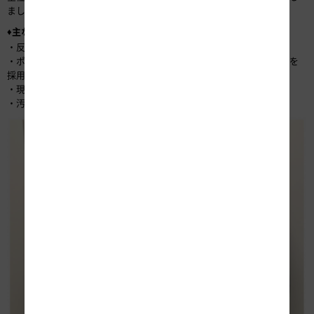
ました。
♦主な変更点（
）
詳細
・反射テープを採用し夜間の視認性を確保 [安全面]
・ポケットの収納力の向上、収納物の落下防止対策としてファスナーを
採用 [安全面]
・現在の男女の体型に合ったサイズ展開に変更 [機能面]
・汚れが目立ちにくい色を採用 [機能面]