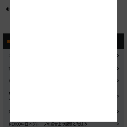
参考資料:
作業服の主な変更点
プレスルーム
ニュースリリース
記者会見
都市間高速道路料金割引検討会
鋼少数主桁橋の床版下面吹付コンクリートはく離・落下事象調査
検討委員会
東名高速道路宇利トンネル照明灯具落下事象調査検討会
NEXCO中日本グループの経営上の課題と取組み