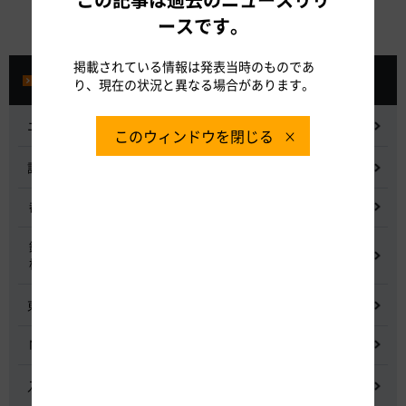
ースです。
掲載されている情報は発表当時のものであ
プレスルーム
り、現在の状況と異なる場合があります。
ニュースリリース
このウィンドウを閉じる
記者会見
都市間高速道路料金割引検討会
鋼少数主桁橋の床版下面吹付コンクリートはく離・落下事象調査
検討委員会
東名高速道路宇利トンネル照明灯具落下事象調査検討会
NEXCO中日本グループの経営上の課題と取組み
入札に係る不正行為に関する調査及び再発防止のための委員会