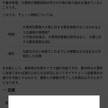
や集中除雪、大雪時の需要抑制の呼びかけ等の取り組みを進めていると
ころです。
このうち、チェーン規制については、
大雪特別警報や大雪に対する緊急発表がおこなわれるよ
※
うな異例の降雪時
・時期：
※平成29年度は、大雪特別警報の発令はなく、大雪に対
する緊急発表は3回。
勾配の大きい峠部でこれまでに大規模な立ち往生などが
・場所：
発生した区間
を対象として、通常時は冬用タイヤで通行可能ですが、集中的な大雪時
に従来であれば通行止めとなる状況においてタイヤチェーン装着車のみ
通行を可能とするもので、警察との調整が完了した区間は以下のとおり
となります。
区間
国道8号：
福井県あわら市熊坂～同市笹岡（延長3.2km）