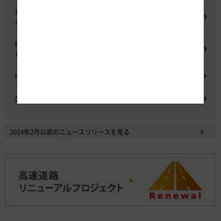
東名高速道路 中吉田高架橋 塗装塗替え工事による火災事故再発防
止委員会
E20 中央道を跨ぐ橋梁の耐震補強工事施工不良に関する調査委員
会
NEXCO中日本における降雪時の対応に関する検討会
広域的なETCシステム障害発生時の危機管理検討委員会
2014年2月以前のニュースリリースを見る