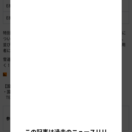
E8 北陸自動車道：
丸岡IC～加賀IC（延長17.8km）
E8 北陸自動車道：
木之本IC～今庄IC（延長44.7km）
特別な大雪が予想される2～3日前より通行止め実施の可能性がある旨に
ついて事前広報をおこない、不要不急の外出を控えることや広域迂回、
並びに物流車両の運行計画の見直しなどについて、地域住民や道路利用
者に周知してまいります。
雪道を走る際は、冬用タイヤ装備・タイヤチェーンの携行をお忘れ無
く！ご理解・ご協力をよろしくお願いします。
お問い合わせ先
【国道8号に関するお問い合わせ】
・国土交通省 近畿地方整備局 道路部 道路情報管理官
TEL：06-6941-2500
【別紙】
参考資料:
【参考】
【参考資料】チェーン規制について（Q & A）
この記事は過去のニュースリリ