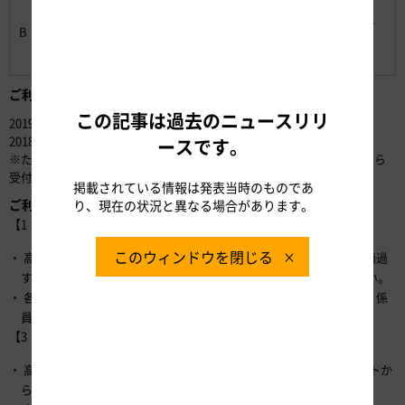
（大人1人
彦根～高鷲エリア
分または大
8,100円～
周遊
B
2日間
人2人分）
（発着エリアな
13,300円
し）
ご利用期間
この記事は過去のニュースリリ
2019年1月7日（月）～3月24日（日）
2018年12月3日（月）より、それぞれ受付を開始します。
ースです。
※ただし、2月以降のご利用については、ご利用開始日の前月の1日から
受付を開始します。
掲載されている情報は発表当時のものであ
ご利用方法
り、現在の状況と異なる場合があります。
【1・2プランの場合】
このウィンドウを閉じる
高速道路定額利用開始日の当日の最初の出口インターチェンジを通過
する前までにNEXCO中日本公式WEBサイトからお申し込みください。
各観光施設の引換窓口にスマホ・タブレットで引換画面を提示し、係
員の指示に従い画面認証手続きをしてください。
【3・4プランの場合】
高速道路定額利用開始日の前日までにNEXCO中日本公式WEBサイトか
らお申し込みください。