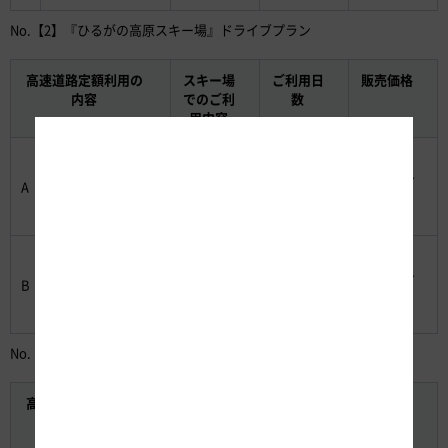
No.【2】『ひるがの高原スキー場』ドライブプラン
高速道路定額利用の
スキー場
ご利用日
販売価格
内容
でのご利
数
用内容
一宮～高鷲エリア
○「リフト1
7,100円～
周遊
日券＋お食
A
1日間
（発着エリアな
12,400円
事券1,000
し）
円分
＋ソフトド
リンク券」
彦根～高鷲エリア
（大人1人
8,500円～
周遊
B
2日間
分または大
（発着エリアな
14,100円
人2人分）
し）
No.【3】『ホワイトピアたかす』ドライブプラン
高速道路定額利用の
スキー場
ご利用日
販売価格
内容
でのご利
数
用内容