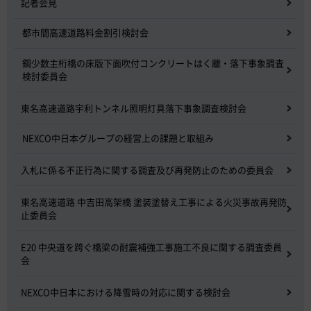
記者会見
都市間高速道路料金割引検討会
鋼少数主桁橋の床版下面吹付コンクリートはく離・落下事象調査
検討委員会
東名高速道路宇利トンネル照明灯具落下事象調査検討会
NEXCO中日本グループの経営上の課題と取組み
入札に係る不正行為に関する調査及び再発防止のための委員会
東名高速道路 中吉田高架橋 塗装塗替え工事による火災事故再発防
止委員会
E20 中央道を跨ぐ橋梁の耐震補強工事施工不良に関する調査委員
会
NEXCO中日本における降雪時の対応に関する検討会