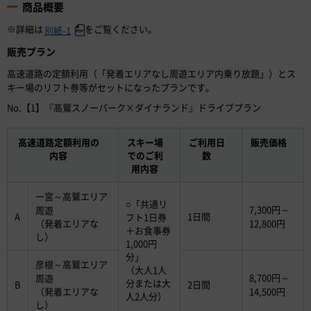
商品概要
※詳細は
をご覧ください。
別紙-1
販売プラン
高速道路の定額利用（「発着エリアなし周遊エリア内乗り放題」）とス
キー場のリフト券等がセットになったプランです。
No.【1】『高鷲スノーパーク×ダイナランド』ドライブプラン
高速道路定額利用の
スキー場
ご利用日
販売価格
内容
でのご利
数
用内容
一宮～高鷲エリア
○「共通リ
7,300円～
周遊
A
1日間
フト1日券
（発着エリアな
12,800円
＋お食事券
し）
1,000円
分」
彦根～高鷲エリア
（大人1人
8,700円～
周遊
分または大
B
2日間
（発着エリアな
14,500円
人2人分）
し）