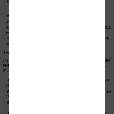
各観光施設の引換窓口に申込確認書を提示してください。
【共通】
本プランはETCの普通車・軽自動車等（二輪車含む）限定です。
※ETCコーポレートカードではお申し込みいただけません。
※ETC車（普通車・軽自動車等）であればレンタカーでもご利用いただ
けます。
高速道路定額利用またはスキー場利用（リフト券等）のどちらか一方
のみのお申し込みはできません。
その他
E41 東海北陸道沿線の観光施設などのお買物券やクーポン券と高速道路の
割引がセットになった以下のドライブプランの販売を予定しています。
詳しくは、NEXCO中日本公式WEBサイトをご覧ください。
冬の郡上八幡お買物券付きドライブプラン（2019年1月7日～2019年3
月25日）
新穂高ロープウェイ乗車券・お買物券付きドライブプラン（2019年1月
7日～2019年9月30日）
兼六園「寄観亭」クーポン券付ドライブプラン（2018年12月12日～
2019年9月30日）
すし王国能登七尾ドライブプラン（2018年12月12日～2019年9月30