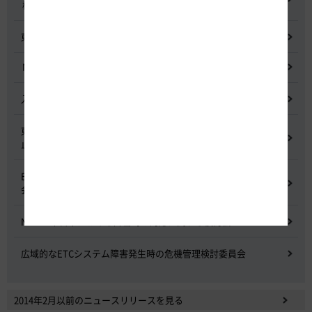
検討委員会
東名高速道路宇利トンネル照明灯具落下事象調査検討会
NEXCO中日本グループの経営上の課題と取組み
入札に係る不正行為に関する調査及び再発防止のための委員会
東名高速道路 中吉田高架橋 塗装塗替え工事による火災事故再発防
止委員会
E20 中央道を跨ぐ橋梁の耐震補強工事施工不良に関する調査委員
会
NEXCO中日本における降雪時の対応に関する検討会
広域的なETCシステム障害発生時の危機管理検討委員会
2014年2月以前のニュースリリースを見る