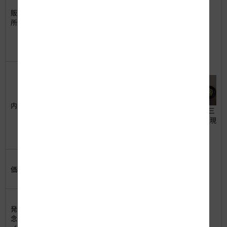
PA上下
販売箇
E23 伊勢自動車道
所：
安濃SA上、嬉野PA上
※株式会社風味堂の直営店「菓匠たば
ね庵」(三重県、愛知県に8店舗)でも
販売予定です。
三重県産の素材(「伊勢えび」「真珠
塩」「松阪牛」「ひじき」「海苔わさ
び」「あおさ」)を活用した6種類のお
かき・あられ。
内容：
6種類の味で三
それぞれ単品でお求めいただけるほ
重の魅力を表現
か、6種類のうち3種類をお選びいた
だくと、「お土産セット」としてお得
な価格で購入いただけます。
単品（1袋）：388円（税込）
価格：
お土産セット（3袋入り）：1080円
（税込）
発売日である11月16日（金）には、
発売記
中京大学総合政策学部の学生が上記販
念
：
売SA・PA（大山田PA下、嬉野PA上を