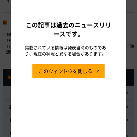
イベント
除く）でお客さまへ商品をPR・販売
します。
お問い合わせ先
この記事は過去のニュースリリ
ースです。
・NEXCO中日本お客さまセンター （24時間365日対応）
TEL：0120-922-229 （フリーダイヤル）
TEL：052-223-0333 （フリーダイヤルがご利用になれないお客さま／通
掲載されている情報は発表当時のものであ
話料有料）
り、現在の状況と異なる場合があります。
このウィンドウを閉じる
プレスルーム
ニュースリリース
記者会見
都市間高速道路料金割引検討会
鋼少数主桁橋の床版下面吹付コンクリートはく離・落下事象調査