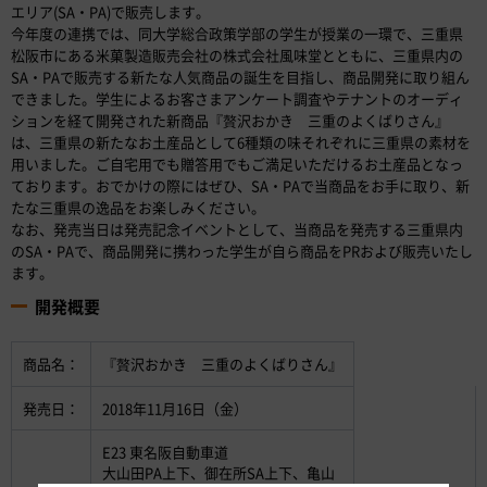
エリア(SA・PA)で販売します。
今年度の連携では、同大学総合政策学部の学生が授業の一環で、三重県
松阪市にある米菓製造販売会社の株式会社風味堂とともに、三重県内の
SA・PAで販売する新たな人気商品の誕生を目指し、商品開発に取り組ん
できました。学生によるお客さまアンケート調査やテナントのオーディ
ションを経て開発された新商品『贅沢おかき 三重のよくばりさん』
は、三重県の新たなお土産品として6種類の味それぞれに三重県の素材を
用いました。ご自宅用でも贈答用でもご満足いただけるお土産品となっ
ております。おでかけの際にはぜひ、SA・PAで当商品をお手に取り、新
たな三重県の逸品をお楽しみください。
なお、発売当日は発売記念イベントとして、当商品を発売する三重県内
のSA・PAで、商品開発に携わった学生が自ら商品をPRおよび販売いたし
ます。
開発概要
商品名：
『贅沢おかき 三重のよくばりさん』
発売日：
2018年11月16日（金）
E23 東名阪自動車道
大山田PA上下、御在所SA上下、亀山