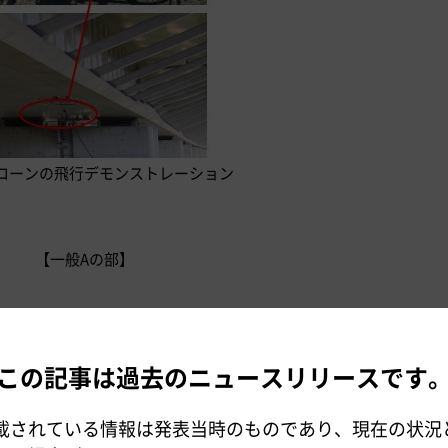
ローンの飛行デモンストレーション
【一般Aの部】
内容
この記事は過去のニュースリリースです
受付開始
載されている情報は発表当時のものであり、現在の状況
（海老名駅付近）