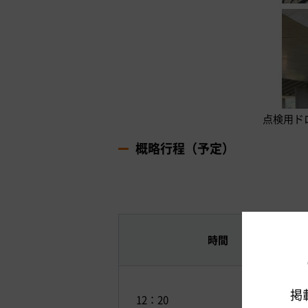
点検用ド
概略行程（予定）
時間
掲
12：20