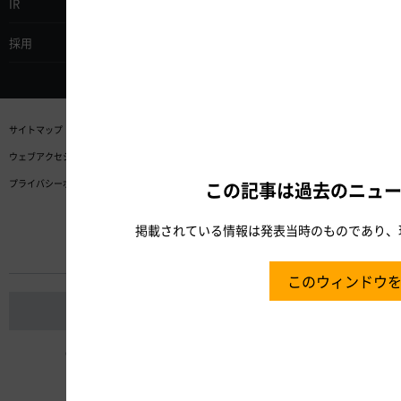
IR
調達・お取引
採用
企業活動
サイトマップ
高速道路のご利用に関する規約等
サイトポリシー
ウェブアクセシビリティポリシー
プライバシーポリシー
情報セキュリティポリシー
リンク
この記事は過去のニュ
掲載されている情報は発表当時のものであり、
ソーシャルメディア
このウィンドウ
ドライバーズサイト
Copyright © Central Nippon Expressway Company Limited All Rights Reserved.