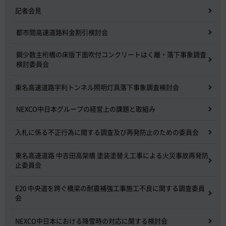
記者会見
都市間高速道路料金割引検討会
鋼少数主桁橋の床版下面吹付コンクリートはく離・落下事象調査
検討委員会
東名高速道路宇利トンネル照明灯具落下事象調査検討会
NEXCO中日本グループの経営上の課題と取組み
入札に係る不正行為に関する調査及び再発防止のための委員会
東名高速道路 中吉田高架橋 塗装塗替え工事による火災事故再発防
止委員会
E20 中央道を跨ぐ橋梁の耐震補強工事施工不良に関する調査委員
会
NEXCO中日本における降雪時の対応に関する検討会