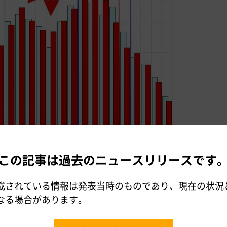
この記事は過去のニュースリリースです
通量(2018年の渋滞と2012年渋滞の比較)】
載されている情報は発表当時のものであり、現在の状況
分散にご協力いただきありがとうございました。引き続き、安全で
なる場合があります。
るよう、情報発信に努めて参ります。