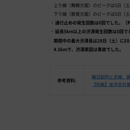
上り線（舞鶴方面）のピークは5日（土・祝
下り線（敦賀方面）のピークは5日（土・祝
通行止めの発生回数は0回でした。〔
延長5km以上の渋滞発生回数は0回で
期間中の最大渋滞長は28日（土）にE
4.5kmで、渋滞原因は事故でした。
曜日配列と天候、路
参考資料:
【別紙】金沢支社管