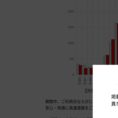
【渋滞発生時の時間交
掲
期間中、ご利用日ならびにご利用時間の
異
安心・快適に高速道路をご利用いただけ