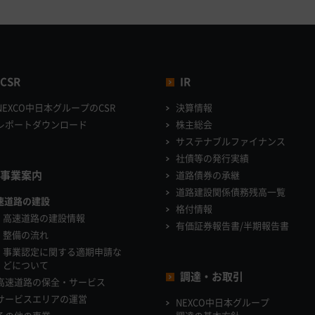
CSR
IR
NEXCO中日本グループのCSR
決算情報
レポートダウンロード
株主総会
サステナブルファイナンス
社債等の発行実績
事業案内
道路債券の承継
道路建設関係債務残高一覧
速道路の建設
格付情報
高速道路の建設情報
有価証券報告書/半期報告書
整備の流れ
事業認定に関する適期申請な
どについて
調達・お取引
高速道路の保全・サービス
サービスエリアの運営
NEXCO中日本グループ