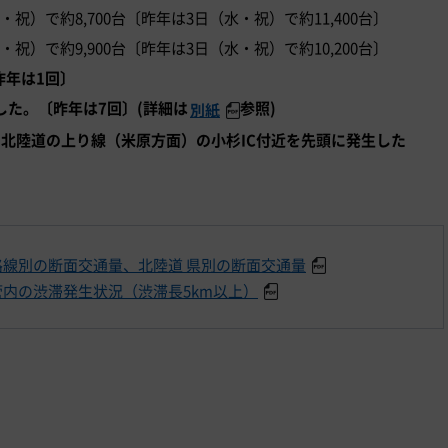
）で約8,700台〔昨年は3日（水・祝）で約11,400台〕
）で約9,900台〔昨年は3日（水・祝）で約10,200台〕
昨年は1回〕
した。〔昨年は7回〕(詳細は
参照)
別紙
8 北陸道の上り線（米原方面）の小杉IC付近を先頭に発生した
線別の断面交通量、北陸道 県別の断面交通量
内の渋滞発生状況（渋滞長5km以上）