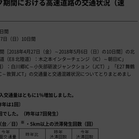
ーク期間における高速道路の交通状況（速
0日間
月7日（日）10日間
［2018年4月27日（金）～2018年5月6日（日）の10日間］の北
道（E8 北陸道）：木之本インターチェンジ（IC）～朝日IC」
陸道）：白川郷IC～小矢部砺波ジャンクション（JCT）」「E27 舞鶴
IC～敦賀JCT」の交通量と交通混雑状況についてとりまとめまし
入交通量はともに1％増加しました。
昨年は1回〕
回でした。（昨年は7回発生）
※
（台／日）
・5km以上の渋滞発生回数（回）