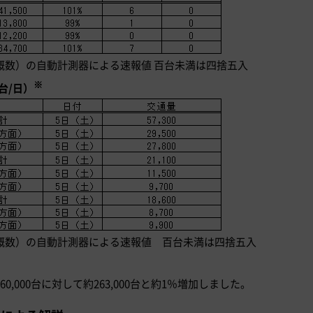
概数）の自動計測器による速報値 百台未満は四捨五入
※
台/日）
概数）の自動計測器による速報値 百台未満は四捨五入
,000台に対して約263,000台と約1％増加しました。