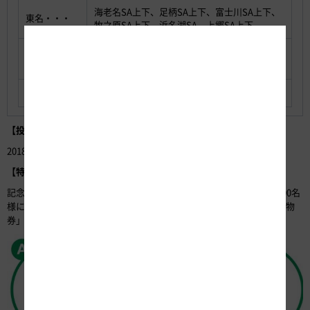
海老名SA上下、足柄SA上下、富士川SA上下、
東名・・・
牧之原SA上下、浜名湖SA、上郷SA上下
駿河湾沼津SA上下、清水PA、静岡SA上下、浜
新東名・・・
松SA上下、岡崎SA
名神・・・
養老SA上下、多賀SA上下
【投票期間】
2018年4月25日（水）～2018年6月1日（金）
【特典】
記念ロゴに決定したデザイン案に投票いただいた方の中から抽選で500名
様に、サービスエリア・パーキングエリアで使える「ハイウェイお買物
券」500円分をプレゼントします。