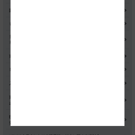
記者会見
都市間高速道路料金割引検討会
鋼少数主桁橋の床版下面吹付コンクリートはく離・落下事象調査
検討委員会
東名高速道路宇利トンネル照明灯具落下事象調査検討会
NEXCO中日本グループの経営上の課題と取組み
入札に係る不正行為に関する調査及び再発防止のための委員会
東名高速道路 中吉田高架橋 塗装塗替え工事による火災事故再発防
止委員会
E20 中央道を跨ぐ橋梁の耐震補強工事施工不良に関する調査委員
会