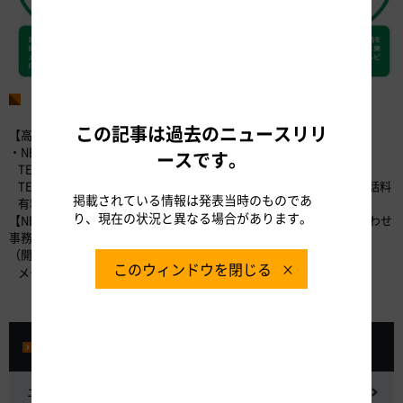
お問い合わせ先
この記事は過去のニュースリリ
【高速道路に関するお問い合わせ】
・NEXCO中日本お客さまセンター（24時間365日対応）
ースです。
TEL：0120-922-229（フリーダイヤル）
TEL：052-223-0333（フリーダイヤルが利用できないお客さま／通話料
掲載されている情報は発表当時のものであ
有料）
り、現在の状況と異なる場合があります。
【NEXCO中日本 東名高速道路全線開通50周年 記念ロゴ投票お問い合わせ
事務局】
（開設期間 2018年4月25日（水）～8月31日（金）17:00）
このウィンドウを閉じる
メールアドレス：info@tomei-50th.jp
プレスルーム
ニュースリリース