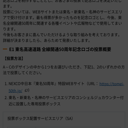
記念ロゴを制作することとし、お客さまの投票で記念ロゴを決定いたし
ます。
投票については、WEBサイトまたは東名・新東名・名神のサービスエリ
アで受け付けます。最も得票が多かったものを記念ロゴとし、今後、東
名全線開通50周年に関連する各種イベントや広報物などで使用してまい
ります。
今後もお客さまに喜んでいただけるような取り組みを考えております。
詳細が決まりましたら、あらためて発表いたします。
E1 東名高速道路 全線開通50周年記念ロゴの投票概要
【投票方法】
A～Cのデザインの中から1つをお選びいただき、下記1、2のいずれかの方
法で投票してください。
NEXCO中日本『東名50周年』特設WEBサイト（URL：
https://tomei-
）
50th.jp/
東名・新東名・名神のサービスエリアのコンシェルジュカウンター付
近に設置した専用投票ボックス
投票ボックス配置サービスエリア（SA）