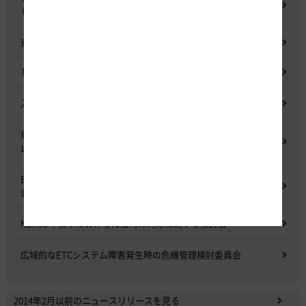
検討委員会
東名高速道路宇利トンネル照明灯具落下事象調査検討会
NEXCO中日本グループの経営上の課題と取組み
入札に係る不正行為に関する調査及び再発防止のための委員会
東名高速道路 中吉田高架橋 塗装塗替え工事による火災事故再発防
止委員会
E20 中央道を跨ぐ橋梁の耐震補強工事施工不良に関する調査委員
会
NEXCO中日本における降雪時の対応に関する検討会
広域的なETCシステム障害発生時の危機管理検討委員会
2014年2月以前のニュースリリースを見る