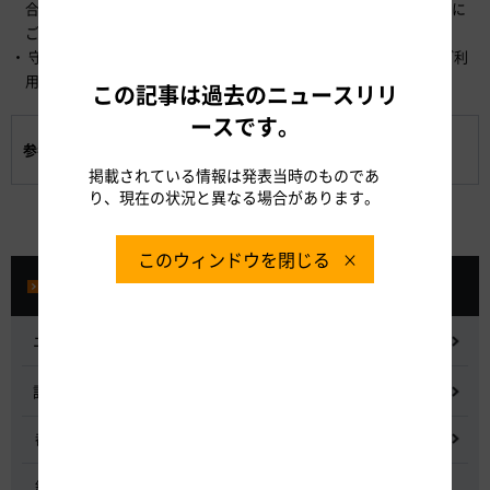
合は、バックをせず戻ることができるようになっており、より安全に
ご利用いただけます。
守山スマートICをご利用のお客さまは、守山パーキングエリアのご利
用はできません。ぷらっとパーク駐車場をご利用ください。
この記事は過去のニュースリリ
ースです。
守山スマートICの概要
参考資料:
守山スマートICパンフレット
掲載されている情報は発表当時のものであ
り、現在の状況と異なる場合があります。
このウィンドウを閉じる
プレスルーム
ニュースリリース
記者会見
都市間高速道路料金割引検討会
鋼少数主桁橋の床版下面吹付コンクリートはく離・落下事象調査