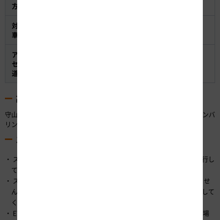
全方向利用可能（東京方面、京都方面の出入り）
方向
対応
ETC車載器を搭載した全車両
車種
アク
セス
市道 志段味環状線
道路
高速道路ナンバリング標識の設置
守山スマートICは、わかりやすい道案内の実現に向けて、高速道路ナンバ
リング標識を設置します。
スマートIC利用上の注意点
スマートICはETC専用です。必ずETCカードを車載器に挿入して通行し
てください。
スマートICでは、車両が停止した状態でなければ開閉バーが開きませ
ん。ETCゲートの前で必ず「一旦停止」し、バーが開いてから通行して
ください。
ETC車載器を搭載していない車両が、誤ってスマートICに進入した場