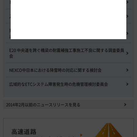
NEXCO中日本グループの経営上の課題と取組み
入札に係る不正行為に関する調査及び再発防止のための委員会
東名高速道路 中吉田高架橋 塗装塗替え工事による火災事故再発防
止委員会
E20 中央道を跨ぐ橋梁の耐震補強工事施工不良に関する調査委員
会
NEXCO中日本における降雪時の対応に関する検討会
広域的なETCシステム障害発生時の危機管理検討委員会
2014年2月以前のニュースリリースを見る