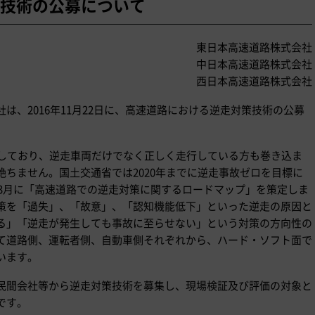
技術の公募について
東日本高速道路株式会社
中日本高速道路株式会社
西日本高速道路株式会社
は、2016年11月22日に、高速道路における逆走対策技術の公募
生しており、逆走車両だけでなく正しく走行している方も巻き込ま
ちません。国土交通省では2020年までに逆走事故ゼロを目標に
年3月に「高速道路での逆走対策に関するロードマップ」を策定しま
策を「過失」、「故意」、「認知機能低下」といった逆走の原因と
る」「逆走が発生しても事故に至らせない」という対策の方向性の
て道路側、運転者側、自動車側それぞれから、ハード・ソフト面で
います。
民間会社等から逆走対策技術を募集し、現場検証及び評価の対象と
です。