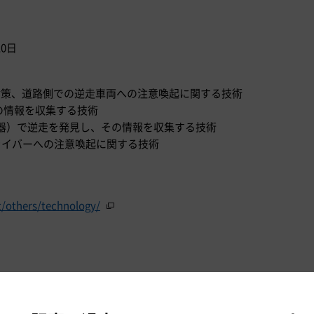
10日
対策、道路側での逆走車両への注意喚起に関する技術
その情報を収集する技術
載機器）で逆走を発見し、その情報を収集する技術
ライバーへの注意喚起に関する技術
t/others/technology/
マップ（2016年3月29日）