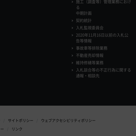
施工（調査等）管理業務におけ
る
中期計画
契約統計
入札監視委員会
2020年11月16日以前の入札公
告等情報
事故車等排除業務
不動産売却情報
維持修繕等業務
入札談合等の不正行為に関する
通報・相談先
等
サイトポリシー
ウェブアクセシビリティポリシー
シー
リンク