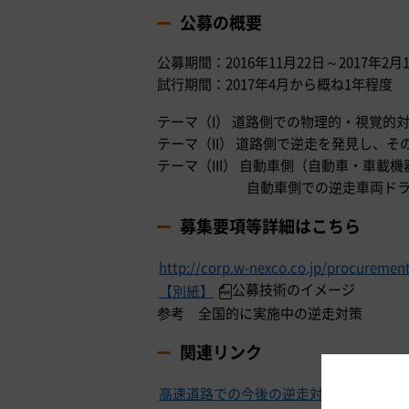
公募の概要
公募期間：2016年11月22日～2017年2月
試行期間：2017年4月から概ね1年程度
テーマ（I） 道路側での物理的・視覚的
テーマ（II） 道路側で逆走を発見し、
テーマ（III） 自動車側（自動車・車
自動車側での逆走車両ド
募集要項等詳細はこちら
http://corp.w-nexco.co.jp/procuremen
公募技術のイメージ
【別紙】
参考 全国的に実施中の逆走対策
関連リンク
高速道路での今後の逆走対策に関するロード