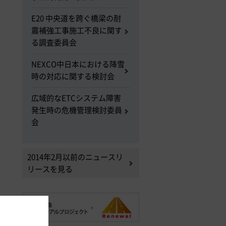
E20 中央道を跨ぐ橋梁の耐
震補強工事施工不良に関す
る調査委員会
NEXCO中日本における降雪
時の対応に関する検討会
広域的なETCシステム障害
発生時の危機管理検討委員
会
2014年2月以前のニュースリ
リースを見る