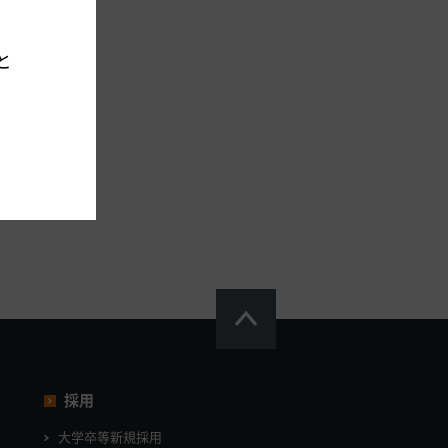
。
と
採用
大学卒等新規採用