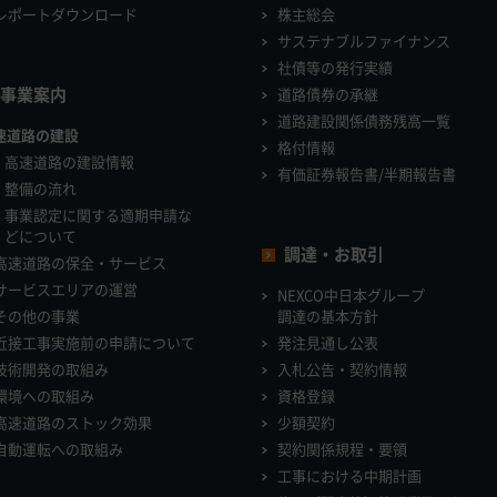
レポートダウンロード
株主総会
サステナブルファイナンス
社債等の発行実績
事業案内
道路債券の承継
道路建設関係債務残高一覧
速道路の建設
格付情報
高速道路の建設情報
有価証券報告書/半期報告書
整備の流れ
事業認定に関する適期申請な
どについて
調達・お取引
高速道路の保全・サービス
サービスエリアの運営
NEXCO中日本グループ
その他の事業
調達の基本方針
近接工事実施前の申請について
発注見通し公表
技術開発の取組み
入札公告・契約情報
環境への取組み
資格登録
高速道路のストック効果
少額契約
自動運転への取組み
契約関係規程・要領
工事における中期計画