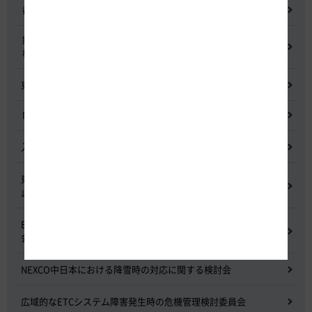
都市間高速道路料金割引検討会
鋼少数主桁橋の床版下面吹付コンクリートはく離・落下事象調査
検討委員会
東名高速道路宇利トンネル照明灯具落下事象調査検討会
NEXCO中日本グループの経営上の課題と取組み
入札に係る不正行為に関する調査及び再発防止のための委員会
東名高速道路 中吉田高架橋 塗装塗替え工事による火災事故再発防
止委員会
E20 中央道を跨ぐ橋梁の耐震補強工事施工不良に関する調査委員
会
NEXCO中日本における降雪時の対応に関する検討会
広域的なETCシステム障害発生時の危機管理検討委員会