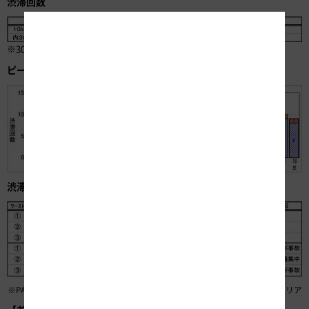
渋滞回数
※30km以上の渋滞を含む
ピーク時10km以上の渋滞回数グラフ 合計144回
渋滞箇所：今年（2016年度お盆）
※PA:パーキングエリア、BS:バスストップ、TN:トンネル、SA：サービスエリア