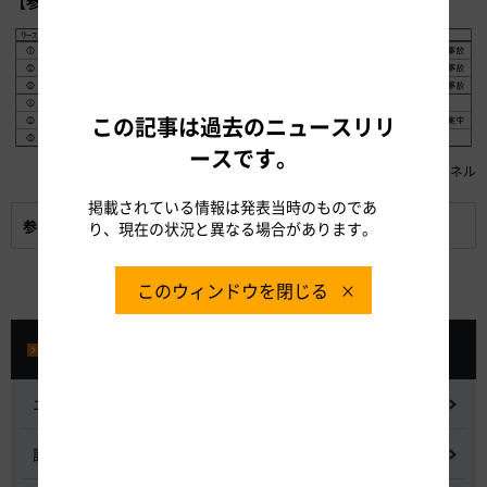
【参考】渋滞箇所：昨年（2015年度お盆）
この記事は過去のニュースリリ
ースです。
※PA:パーキングエリア、IC:インターチェンジ、TN:トンネル
掲載されている情報は発表当時のものであ
参考資料:
新東名のストック効果（お盆期間の渋滞状況）
り、現在の状況と異なる場合があります。
このウィンドウを閉じる
プレスルーム
ニュースリリース
記者会見